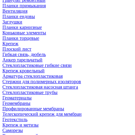
Гранулят ремонтный
Планки примыкания
Вентиляция
Планки ендовы
Заглушки
Планки карнизные
Коньковые элементы
Планки торцевые
Крепеж
Плоский лист
Гибкая связь, дюбель
Анкер тарельчатый
Стеклопластиковые гибкие связи
Крепеж кровельный
Арматура стеклопластиковая
Стержни для полимерных изоляторов
Стеклопластиковая насосная штанга
Стеклопластиковые трубы
Геоматериалы
Геомембраны
Профилированные мембраны
Телескопический крепеж для мембран
Геотекстиль
Крепеж и метизы
Саморезы