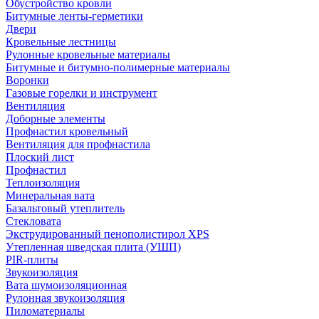
Обустройство кровли
Битумные ленты-герметики
Двери
Кровельные лестницы
Рулонные кровельные материалы
Битумные и битумно-полимерные материалы
Воронки
Газовые горелки и инструмент
Вентиляция
Доборные элементы
Профнастил кровельный
Вентиляция для профнастила
Плоский лист
Профнастил
Теплоизоляция
Минеральная вата
Базальтовый утеплитель
Стекловата
Экструдированный пенополистирол XPS
Утепленная шведская плита (УШП)
PIR-плиты
Звукоизоляция
Вата шумоизоляционная
Рулонная звукоизоляция
Пиломатериалы