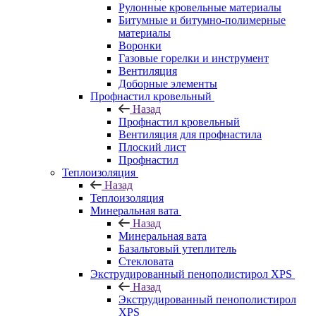
Рулонные кровельные материалы
Битумные и битумно-полимерные
материалы
Воронки
Газовые горелки и инструмент
Вентиляция
Доборные элементы
Профнастил кровельный
Назад
Профнастил кровельный
Вентиляция для профнастила
Плоский лист
Профнастил
Теплоизоляция
Назад
Теплоизоляция
Минеральная вата
Назад
Минеральная вата
Базальтовый утеплитель
Стекловата
Экструдированный пенополистирол XPS
Назад
Экструдированный пенополистирол
XPS