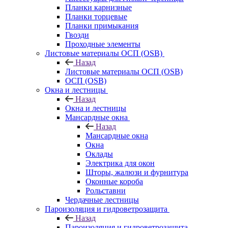
Планки карнизные
Планки торцевые
Планки примыкания
Гвозди
Проходные элементы
Листовые материалы ОСП (OSB)
Назад
Листовые материалы ОСП (OSB)
ОСП (OSB)
Окна и лестницы
Назад
Окна и лестницы
Мансардные окна
Назад
Мансардные окна
Окна
Оклады
Электрика для окон
Шторы, жалюзи и фурнитура
Оконные короба
Рольставни
Чердачные лестницы
Пароизоляция и гидроветрозащита
Назад
Пароизоляция и гидроветрозащита