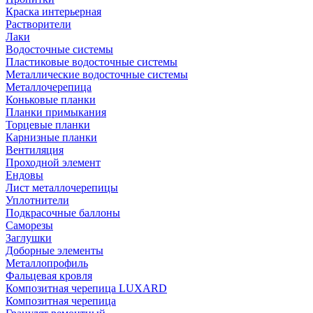
Краска интерьерная
Растворители
Лаки
Водосточные системы
Пластиковые водосточные системы
Металлические водосточные системы
Металлочерепица
Коньковые планки
Планки примыкания
Торцевые планки
Карнизные планки
Вентиляция
Проходной элемент
Ендовы
Лист металлочерепицы
Уплотнители
Подкрасочные баллоны
Саморезы
Заглушки
Доборные элементы
Металлопрофиль
Фальцевая кровля
Композитная черепица LUXARD
Композитная черепица