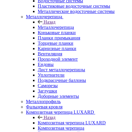
Водосточные системы
Пластиковые водосточные системы
Металлические водосточные системы
Металлочерепица
Назад
Металлочерепица
Коньковые планки
Планки примыкания
Торцевые планки
Карнизные планки
Вентиляция
Проходной элемент
Ендовы
Лист металлочерепицы
Уплотнители
Подкрасочные баллоны
Саморезы
Заглушки
Доборные элементы
Металлопрофиль
Фальцевая кровля
Композитная черепица LUXARD
Назад
Композитная черепица LUXARD
Композитная черепица