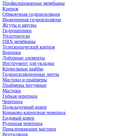
Профилированные мембраны
Крепеж
Обмазочная гидроизоляция
Инженерная гидроизоляция
Жгуты и шнуры
Гидрошпонки
Уплотнители
ПВХ мембраны
Телескопический крепеж
Воронки
Доборные элементы
Инструмент для укладки
Кровельные шайбы
Гидроизоляционные ленты
Мастики и праймеры
Праймеры битумные
Мастики
Гибкая черепица
Черепица
Подкладочный ковер
Коньково-карнизная черепица
Ендовый ковер
Рулонная черепица
Приклеивающие мастики
Вентиляция