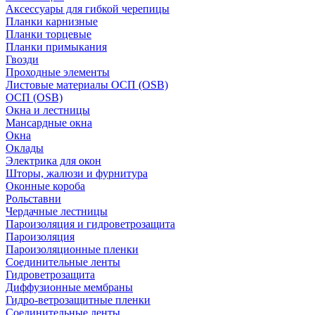
Аксессуары для гибкой черепицы
Планки карнизные
Планки торцевые
Планки примыкания
Гвозди
Проходные элементы
Листовые материалы ОСП (OSB)
ОСП (OSB)
Окна и лестницы
Мансардные окна
Окна
Оклады
Электрика для окон
Шторы, жалюзи и фурнитура
Оконные короба
Рольставни
Чердачные лестницы
Пароизоляция и гидроветрозащита
Пароизоляция
Пароизоляционные пленки
Соединительные ленты
Гидроветрозащита
Диффузионные мембраны
Гидро-ветрозащитные пленки
Соединительные ленты