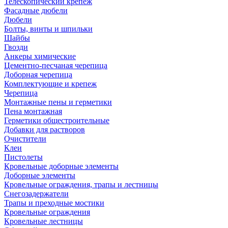
Телескопический крепеж
Фасадные дюбели
Дюбели
Болты, винты и шпильки
Шайбы
Гвозди
Анкеры химические
Цементно-песчаная черепица
Доборная черепица
Комплектующие и крепеж
Черепица
Монтажные пены и герметики
Пена монтажная
Герметики общестроительные
Добавки для растворов
Очистители
Клеи
Пистолеты
Кровельные доборные элементы
Доборные элементы
Кровельные ограждения, трапы и лестницы
Снегозадержатели
Трапы и преходные мостики
Кровельные ограждения
Кровельные лестницы