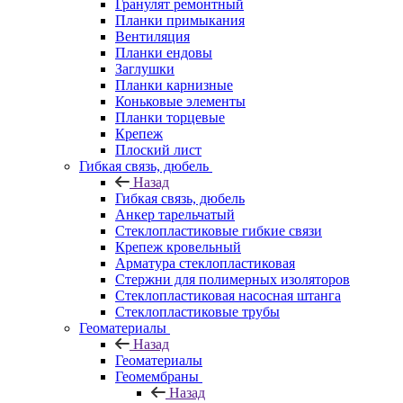
Гранулят ремонтный
Планки примыкания
Вентиляция
Планки ендовы
Заглушки
Планки карнизные
Коньковые элементы
Планки торцевые
Крепеж
Плоский лист
Гибкая связь, дюбель
Назад
Гибкая связь, дюбель
Анкер тарельчатый
Стеклопластиковые гибкие связи
Крепеж кровельный
Арматура стеклопластиковая
Стержни для полимерных изоляторов
Стеклопластиковая насосная штанга
Стеклопластиковые трубы
Геоматериалы
Назад
Геоматериалы
Геомембраны
Назад