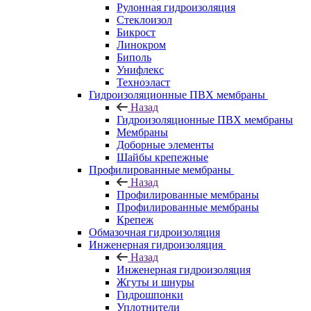
Рулонная гидроизоляция
Стеклоизол
Бикрост
Линокром
Биполь
Унифлекс
Техноэласт
Гидроизоляционные ПВХ мембраны
Назад
Гидроизоляционные ПВХ мембраны
Мембраны
Доборные элементы
Шайбы крепежные
Профилированные мембраны
Назад
Профилированные мембраны
Профилированные мембраны
Крепеж
Обмазочная гидроизоляция
Инженерная гидроизоляция
Назад
Инженерная гидроизоляция
Жгуты и шнуры
Гидрошпонки
Уплотнители