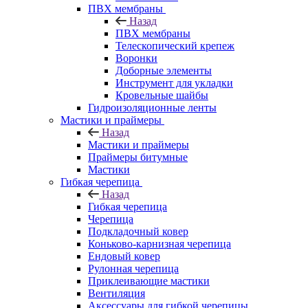
ПВХ мембраны
Назад
ПВХ мембраны
Телескопический крепеж
Воронки
Доборные элементы
Инструмент для укладки
Кровельные шайбы
Гидроизоляционные ленты
Мастики и праймеры
Назад
Мастики и праймеры
Праймеры битумные
Мастики
Гибкая черепица
Назад
Гибкая черепица
Черепица
Подкладочный ковер
Коньково-карнизная черепица
Ендовый ковер
Рулонная черепица
Приклеивающие мастики
Вентиляция
Аксессуары для гибкой черепицы