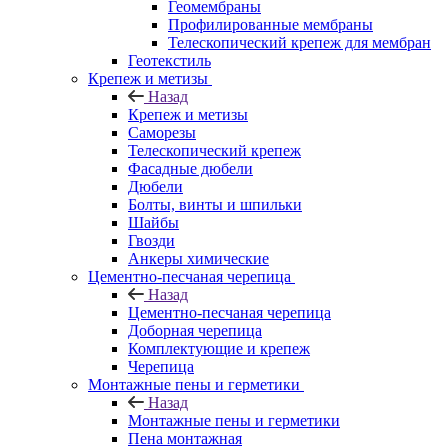
Геомембраны
Профилированные мембраны
Телескопический крепеж для мембран
Геотекстиль
Крепеж и метизы
Назад
Крепеж и метизы
Саморезы
Телескопический крепеж
Фасадные дюбели
Дюбели
Болты, винты и шпильки
Шайбы
Гвозди
Анкеры химические
Цементно-песчаная черепица
Назад
Цементно-песчаная черепица
Доборная черепица
Комплектующие и крепеж
Черепица
Монтажные пены и герметики
Назад
Монтажные пены и герметики
Пена монтажная