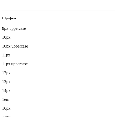
Шрифты
9px uppercase
10px
10px uppercase
11px
11px uppercase
12px
13px
14px
1em
16px