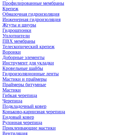
Профилированные мембраны
Крепеж
Обмазочная гидроизоляция
Инженерная гидроизоляция
Жгуты и шнуры
Гидрошпонки
Уплотнители
ПВХ мембраны
Телескопический крепеж
Воронки
Доборные элементы
Инструмент для укладки
Кровельные шайбы
Гидроизоляционные ленты
Мастики и праймеры
Праймеры битумные
Мастики
Гибкая черепица
Черепица
Подкладочный ковер
Коньково-карнизная черепица
Ендовый ковер
Рулонная черепица
Приклеивающие мастики
Вентиляция