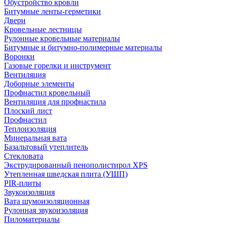
Обустройство кровли
Битумные ленты-герметики
Двери
Кровельные лестницы
Рулонные кровельные материалы
Битумные и битумно-полимерные материалы
Воронки
Газовые горелки и инструмент
Вентиляция
Доборные элементы
Профнастил кровельный
Вентиляция для профнастила
Плоский лист
Профнастил
Теплоизоляция
Минеральная вата
Базальтовый утеплитель
Стекловата
Экструдированный пенополистирол XPS
Утепленная шведская плита (УШП)
PIR-плиты
Звукоизоляция
Вата шумоизоляционная
Рулонная звукоизоляция
Пиломатериалы