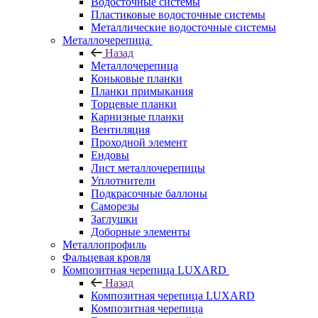
Водосточные системы
Пластиковые водосточные системы
Металлические водосточные системы
Металлочерепица
Назад
Металлочерепица
Коньковые планки
Планки примыкания
Торцевые планки
Карнизные планки
Вентиляция
Проходной элемент
Ендовы
Лист металлочерепицы
Уплотнители
Подкрасочные баллоны
Саморезы
Заглушки
Доборные элементы
Металлопрофиль
Фальцевая кровля
Композитная черепица LUXARD
Назад
Композитная черепица LUXARD
Композитная черепица