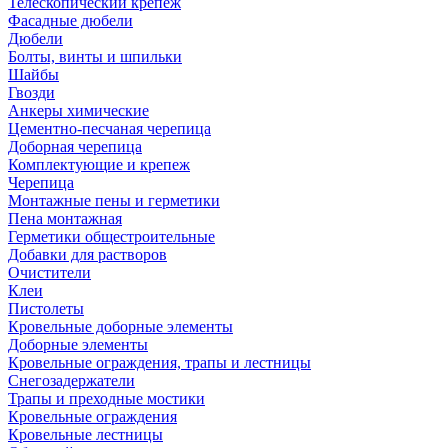
Телескопический крепеж
Фасадные дюбели
Дюбели
Болты, винты и шпильки
Шайбы
Гвозди
Анкеры химические
Цементно-песчаная черепица
Доборная черепица
Комплектующие и крепеж
Черепица
Монтажные пены и герметики
Пена монтажная
Герметики общестроительные
Добавки для растворов
Очистители
Клеи
Пистолеты
Кровельные доборные элементы
Доборные элементы
Кровельные ограждения, трапы и лестницы
Снегозадержатели
Трапы и преходные мостики
Кровельные ограждения
Кровельные лестницы