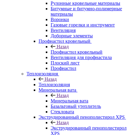
Рулонные кровельные материалы
Битумные и битумно-полимерные
материалы
Воронки
Газовые горелки и инструмент
Вентиляция
Доборные элементы
Профнастил кровельный
Назад
Профнастил кровельный
Вентиляция для профнастила
Плоский лист
Профнастил
Теплоизоляция
Назад
Теплоизоляция
Минеральная вата
Назад
Минеральная вата
Базальтовый утеплитель
Стекловата
Экструдированный пенополистирол XPS
Назад
Экструдированный пенополистирол
XPS