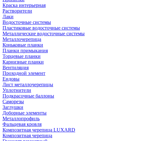
Краска интерьерная
Растворители
Лаки
Водосточные системы
Пластиковые водосточные системы
Металлические водосточные системы
Металлочерепица
Коньковые планки
Планки примыкания
Торцевые планки
Карнизные планки
Вентиляция
Проходной элемент
Ендовы
Лист металлочерепицы
Уплотнители
Подкрасочные баллоны
Саморезы
Заглушки
Доборные элементы
Металлопрофиль
Фальцевая кровля
Композитная черепица LUXARD
Композитная черепица