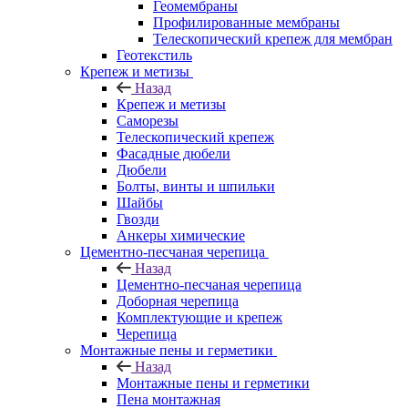
Геомембраны
Профилированные мембраны
Телескопический крепеж для мембран
Геотекстиль
Крепеж и метизы
Назад
Крепеж и метизы
Саморезы
Телескопический крепеж
Фасадные дюбели
Дюбели
Болты, винты и шпильки
Шайбы
Гвозди
Анкеры химические
Цементно-песчаная черепица
Назад
Цементно-песчаная черепица
Доборная черепица
Комплектующие и крепеж
Черепица
Монтажные пены и герметики
Назад
Монтажные пены и герметики
Пена монтажная