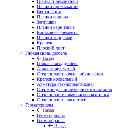
Гранулят ремонтный
Планки примыкания
Вентиляция
Планки ендовы
Заглушки
Планки карнизные
Коньковые элементы
Планки торцевые
Крепеж
Плоский лист
Гибкая связь, дюбель
Назад
Гибкая связь, дюбель
Анкер тарельчатый
Стеклопластиковые гибкие связи
Крепеж кровельный
Арматура стеклопластиковая
Стержни для полимерных изоляторов
Стеклопластиковая насосная штанга
Стеклопластиковые трубы
Геоматериалы
Назад
Геоматериалы
Геомембраны
Назад