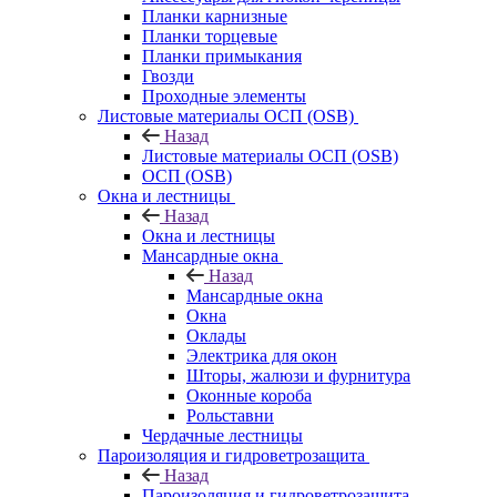
Планки карнизные
Планки торцевые
Планки примыкания
Гвозди
Проходные элементы
Листовые материалы ОСП (OSB)
Назад
Листовые материалы ОСП (OSB)
ОСП (OSB)
Окна и лестницы
Назад
Окна и лестницы
Мансардные окна
Назад
Мансардные окна
Окна
Оклады
Электрика для окон
Шторы, жалюзи и фурнитура
Оконные короба
Рольставни
Чердачные лестницы
Пароизоляция и гидроветрозащита
Назад
Пароизоляция и гидроветрозащита