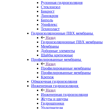
Рулонная гидроизоляция
Стеклоизол
Бикрост
Линокром
Биполь
Унифлекс
Техноэласт
Гидроизоляционные ПВХ мембраны
Назад
Гидроизоляционные ПВХ мембраны
Мембраны
Доборные элементы
Шайбы крепежные
Профилированные мембраны
Назад
Профилированные мембраны
Профилированные мембраны
Крепеж
Обмазочная гидроизоляция
Инженерная гидроизоляция
Назад
Инженерная гидроизоляция
Жгуты и шнуры
Гидрошпонки
Уплотнители