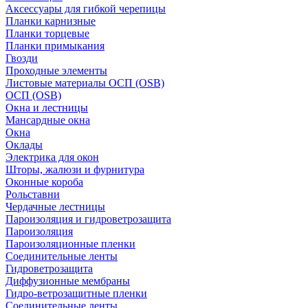
Аксессуары для гибкой черепицы
Планки карнизные
Планки торцевые
Планки примыкания
Гвозди
Проходные элементы
Листовые материалы ОСП (OSB)
ОСП (OSB)
Окна и лестницы
Мансардные окна
Окна
Оклады
Электрика для окон
Шторы, жалюзи и фурнитура
Оконные короба
Рольставни
Чердачные лестницы
Пароизоляция и гидроветрозащита
Пароизоляция
Пароизоляционные пленки
Соединительные ленты
Гидроветрозащита
Диффузионные мембраны
Гидро-ветрозащитные пленки
Соединительные ленты