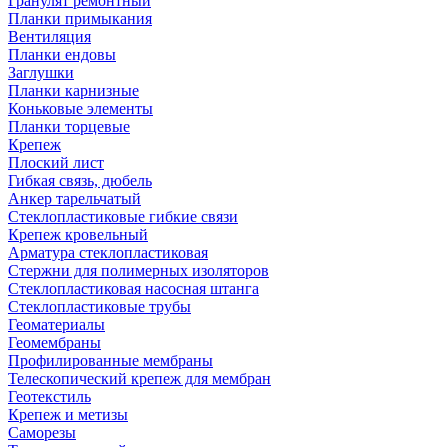
Гранулят ремонтный
Планки примыкания
Вентиляция
Планки ендовы
Заглушки
Планки карнизные
Коньковые элементы
Планки торцевые
Крепеж
Плоский лист
Гибкая связь, дюбель
Анкер тарельчатый
Стеклопластиковые гибкие связи
Крепеж кровельный
Арматура стеклопластиковая
Стержни для полимерных изоляторов
Стеклопластиковая насосная штанга
Стеклопластиковые трубы
Геоматериалы
Геомембраны
Профилированные мембраны
Телескопический крепеж для мембран
Геотекстиль
Крепеж и метизы
Саморезы