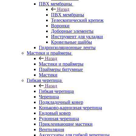
ПВХ мембраны
Назад
ПВХ мембраны
Телескопический крепеж
Воронки
Доборные элементы
Инструмент для укладки
Кровельные шайбы
Гидроизоляционные ленты
Мастики и праймеры
Назад
Мастики и праймеры
Праймеры битумные
Мастики
Гибкая черепица
Назад
Гибкая черепица
Черепица
Подкладочный ковер
Коньково-карнизная черепица
Ендовый ковер
Рулонная черепица
Приклеивающие мастики
Вентиляция
Аксессуары для гибкой черепицы