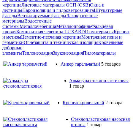
черепица
Листовые материалы ОСП (OSB)
Окна и
лестницы
Пароизоляция и гидроветрозащита
Штукатурные
фасады
Вентилируемые фасады
Лакокрасочные
материалы
Водосточные
системы
Металлочерепица
Металлопрофиль
Фальцевая
кровля
Композитная черепица LUXARD
Геоматериалы
Крепеж
и метизы
Цементно-песчаная черепица
Монтажные пены и
герметики
Огнезащита и техническая изоляция
Кровельные
доборные
элементы
Теплоизоляция
Звукоизоляция
Пиломатериалы
Анкер тарельчатый
5 товаров
Арматура стеклопластиковая
1 товар
Крепеж кровельный
2 товара
Стеклопластиковая насосная
штанга
1 товар