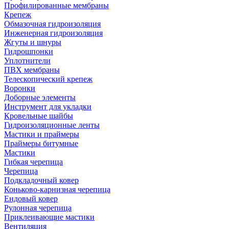
Профилированные мембраны
Крепеж
Обмазочная гидроизоляция
Инженерная гидроизоляция
Жгуты и шнуры
Гидрошпонки
Уплотнители
ПВХ мембраны
Телескопический крепеж
Воронки
Доборные элементы
Инструмент для укладки
Кровельные шайбы
Гидроизоляционные ленты
Мастики и праймеры
Праймеры битумные
Мастики
Гибкая черепица
Черепица
Подкладочный ковер
Коньково-карнизная черепица
Ендовый ковер
Рулонная черепица
Приклеивающие мастики
Вентиляция