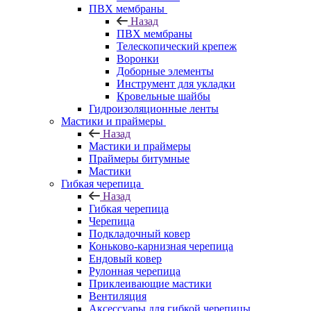
ПВХ мембраны
Назад
ПВХ мембраны
Телескопический крепеж
Воронки
Доборные элементы
Инструмент для укладки
Кровельные шайбы
Гидроизоляционные ленты
Мастики и праймеры
Назад
Мастики и праймеры
Праймеры битумные
Мастики
Гибкая черепица
Назад
Гибкая черепица
Черепица
Подкладочный ковер
Коньково-карнизная черепица
Ендовый ковер
Рулонная черепица
Приклеивающие мастики
Вентиляция
Аксессуары для гибкой черепицы