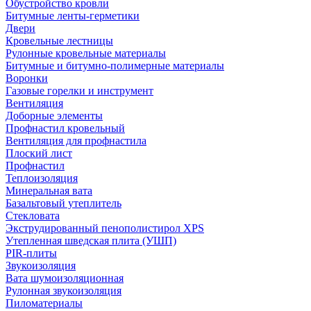
Обустройство кровли
Битумные ленты-герметики
Двери
Кровельные лестницы
Рулонные кровельные материалы
Битумные и битумно-полимерные материалы
Воронки
Газовые горелки и инструмент
Вентиляция
Доборные элементы
Профнастил кровельный
Вентиляция для профнастила
Плоский лист
Профнастил
Теплоизоляция
Минеральная вата
Базальтовый утеплитель
Стекловата
Экструдированный пенополистирол XPS
Утепленная шведская плита (УШП)
PIR-плиты
Звукоизоляция
Вата шумоизоляционная
Рулонная звукоизоляция
Пиломатериалы