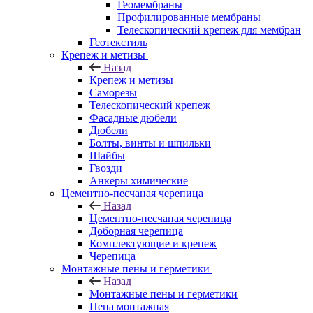
Геомембраны
Профилированные мембраны
Телескопический крепеж для мембран
Геотекстиль
Крепеж и метизы
Назад
Крепеж и метизы
Саморезы
Телескопический крепеж
Фасадные дюбели
Дюбели
Болты, винты и шпильки
Шайбы
Гвозди
Анкеры химические
Цементно-песчаная черепица
Назад
Цементно-песчаная черепица
Доборная черепица
Комплектующие и крепеж
Черепица
Монтажные пены и герметики
Назад
Монтажные пены и герметики
Пена монтажная