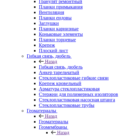
Гранулят ремонтный
Планки примыкания
Вентиляция
Планки ендовы
Заглушки
Планки карнизные
Коньковые элементы
Планки торцевые
Крепеж
Плоский лист
Гибкая связь, дюбель
Назад
Гибкая связь, дюбель
Анкер тарельчатый
Стеклопластиковые гибкие связи
Крепеж кровельный
Арматура стеклопластиковая
Стержни для полимерных изоляторов
Стеклопластиковая насосная штанга
Стеклопластиковые трубы
Геоматериалы
Назад
Геоматериалы
Геомембраны
Назад