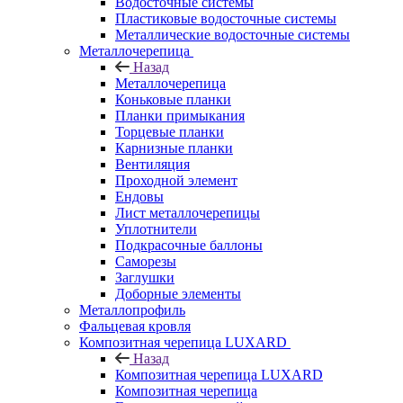
Водосточные системы
Пластиковые водосточные системы
Металлические водосточные системы
Металлочерепица
Назад
Металлочерепица
Коньковые планки
Планки примыкания
Торцевые планки
Карнизные планки
Вентиляция
Проходной элемент
Ендовы
Лист металлочерепицы
Уплотнители
Подкрасочные баллоны
Саморезы
Заглушки
Доборные элементы
Металлопрофиль
Фальцевая кровля
Композитная черепица LUXARD
Назад
Композитная черепица LUXARD
Композитная черепица