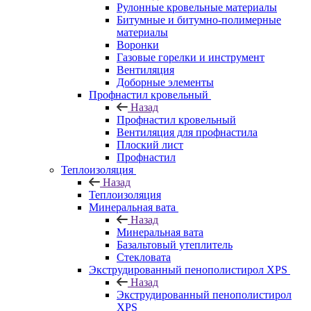
Рулонные кровельные материалы
Битумные и битумно-полимерные
материалы
Воронки
Газовые горелки и инструмент
Вентиляция
Доборные элементы
Профнастил кровельный
Назад
Профнастил кровельный
Вентиляция для профнастила
Плоский лист
Профнастил
Теплоизоляция
Назад
Теплоизоляция
Минеральная вата
Назад
Минеральная вата
Базальтовый утеплитель
Стекловата
Экструдированный пенополистирол XPS
Назад
Экструдированный пенополистирол
XPS