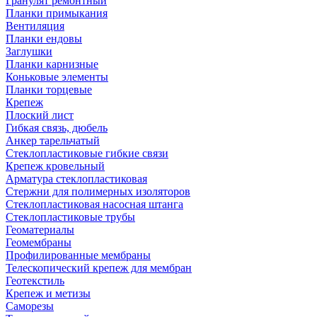
Гранулят ремонтный
Планки примыкания
Вентиляция
Планки ендовы
Заглушки
Планки карнизные
Коньковые элементы
Планки торцевые
Крепеж
Плоский лист
Гибкая связь, дюбель
Анкер тарельчатый
Стеклопластиковые гибкие связи
Крепеж кровельный
Арматура стеклопластиковая
Стержни для полимерных изоляторов
Стеклопластиковая насосная штанга
Стеклопластиковые трубы
Геоматериалы
Геомембраны
Профилированные мембраны
Телескопический крепеж для мембран
Геотекстиль
Крепеж и метизы
Саморезы