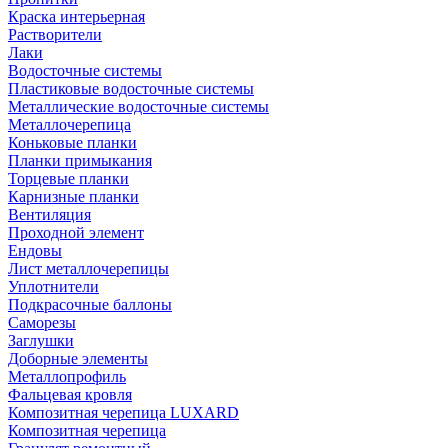
Краска интерьерная
Растворители
Лаки
Водосточные системы
Пластиковые водосточные системы
Металлические водосточные системы
Металлочерепица
Коньковые планки
Планки примыкания
Торцевые планки
Карнизные планки
Вентиляция
Проходной элемент
Ендовы
Лист металлочерепицы
Уплотнители
Подкрасочные баллоны
Саморезы
Заглушки
Доборные элементы
Металлопрофиль
Фальцевая кровля
Композитная черепица LUXARD
Композитная черепица