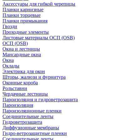
Аксессуары для гибкой черепицы
Планки карнизные
Планки торцевые
Планки примыкания
Гвозди
Проходные элементы
Листовые материалы ОСП (OSB)
ОСП (OSB)
Окна и лестницы
Мансардные окна
Окна
Оклады
Электрика для окон
Шторы, жалюзи и фурнитура
Оконные короба
Рольставни
Чердачные лестницы
Пароизоляция и гидроветрозащита
Пароизоляция
Пароизоляционные пленки
Соединительные ленты
Гидроветрозащита
Диффузионные мембраны
Гидро-ветрозащитные пленки
Соединительные ленты