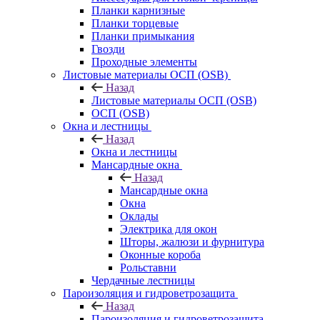
Планки карнизные
Планки торцевые
Планки примыкания
Гвозди
Проходные элементы
Листовые материалы ОСП (OSB)
Назад
Листовые материалы ОСП (OSB)
ОСП (OSB)
Окна и лестницы
Назад
Окна и лестницы
Мансардные окна
Назад
Мансардные окна
Окна
Оклады
Электрика для окон
Шторы, жалюзи и фурнитура
Оконные короба
Рольставни
Чердачные лестницы
Пароизоляция и гидроветрозащита
Назад
Пароизоляция и гидроветрозащита