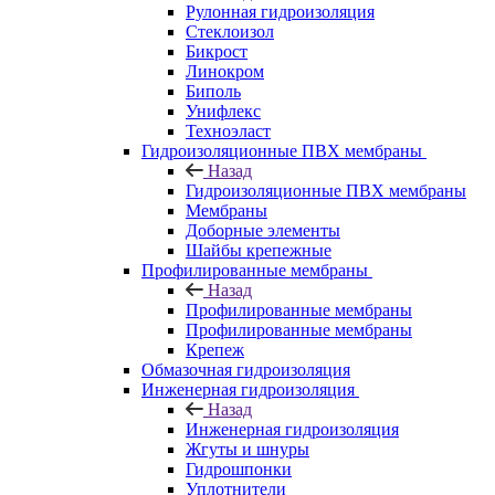
Рулонная гидроизоляция
Стеклоизол
Бикрост
Линокром
Биполь
Унифлекс
Техноэласт
Гидроизоляционные ПВХ мембраны
Назад
Гидроизоляционные ПВХ мембраны
Мембраны
Доборные элементы
Шайбы крепежные
Профилированные мембраны
Назад
Профилированные мембраны
Профилированные мембраны
Крепеж
Обмазочная гидроизоляция
Инженерная гидроизоляция
Назад
Инженерная гидроизоляция
Жгуты и шнуры
Гидрошпонки
Уплотнители