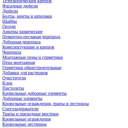
Телескопический крепеж
Фасадные дюбели
Дюбели
Болты, винты и шпильки
Шайбы
Гвозди
Анкеры химические
Цементно-песчаная черепица
Доборная черепица
Комплектующие и крепеж
Черепица
Монтажные пены и герметики
Пена монтажная
Герметики общестроительные
Добавки для растворов
Очистители
Клеи
Пистолеты
Кровельные доборные элементы
Доборные элементы
Кровельные ограждения, трапы и лестницы
Снегозадержатели
Трапы и преходные мостики
Кровельные ограждения
Кровельные лестницы