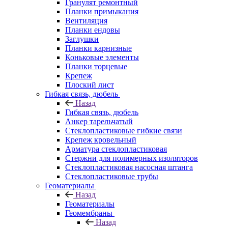
Гранулят ремонтный
Планки примыкания
Вентиляция
Планки ендовы
Заглушки
Планки карнизные
Коньковые элементы
Планки торцевые
Крепеж
Плоский лист
Гибкая связь, дюбель
Назад
Гибкая связь, дюбель
Анкер тарельчатый
Стеклопластиковые гибкие связи
Крепеж кровельный
Арматура стеклопластиковая
Стержни для полимерных изоляторов
Стеклопластиковая насосная штанга
Стеклопластиковые трубы
Геоматериалы
Назад
Геоматериалы
Геомембраны
Назад