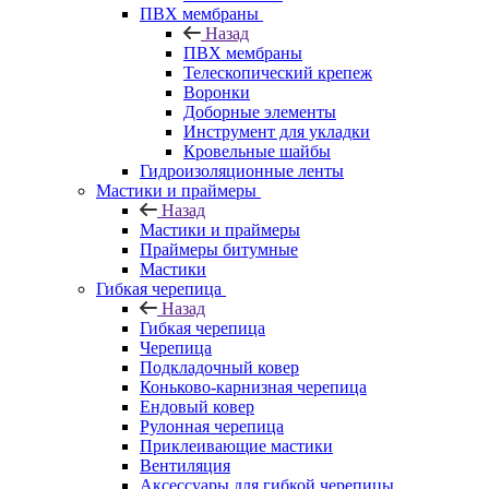
ПВХ мембраны
Назад
ПВХ мембраны
Телескопический крепеж
Воронки
Доборные элементы
Инструмент для укладки
Кровельные шайбы
Гидроизоляционные ленты
Мастики и праймеры
Назад
Мастики и праймеры
Праймеры битумные
Мастики
Гибкая черепица
Назад
Гибкая черепица
Черепица
Подкладочный ковер
Коньково-карнизная черепица
Ендовый ковер
Рулонная черепица
Приклеивающие мастики
Вентиляция
Аксессуары для гибкой черепицы