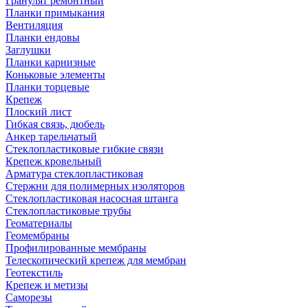
Гранулят ремонтный
Планки примыкания
Вентиляция
Планки ендовы
Заглушки
Планки карнизные
Коньковые элементы
Планки торцевые
Крепеж
Плоский лист
Гибкая связь, дюбель
Анкер тарельчатый
Стеклопластиковые гибкие связи
Крепеж кровельный
Арматура стеклопластиковая
Стержни для полимерных изоляторов
Стеклопластиковая насосная штанга
Стеклопластиковые трубы
Геоматериалы
Геомембраны
Профилированные мембраны
Телескопический крепеж для мембран
Геотекстиль
Крепеж и метизы
Саморезы