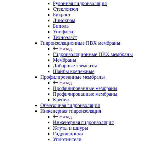
Рулонная гидроизоляция
Стеклоизол
Бикрост
Линокром
Биполь
Унифлекс
Техноэласт
Гидроизоляционные ПВХ мембраны
Назад
Гидроизоляционные ПВХ мембраны
Мембраны
Доборные элементы
Шайбы крепежные
Профилированные мембраны
Назад
Профилированные мембраны
Профилированные мембраны
Крепеж
Обмазочная гидроизоляция
Инженерная гидроизоляция
Назад
Инженерная гидроизоляция
Жгуты и шнуры
Гидрошпонки
Уплотнители