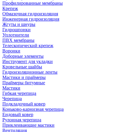
Профилированные мембраны
Крепеж
Обмазочная гидроизоляция
Инженерная гидроизоляция
Жгуты и шнуры
Гидрошпонки
Уплотнители
ПВХ мембраны
Телескопический крепеж
Воронки
Доборные элементы
Инструмент для укладки
Кровельные шайбы
Гидроизоляционные ленты
Мастики и праймеры
Праймеры битумные
Мастики
Гибкая черепица
Черепица
Подкладочный ковер
Коньково-карнизная черепица
Ендовый ковер
Рулонная черепица
Приклеивающие мастики
Вентиляция