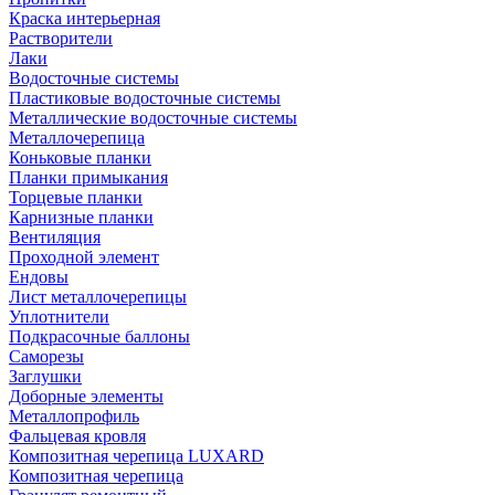
Краска интерьерная
Растворители
Лаки
Водосточные системы
Пластиковые водосточные системы
Металлические водосточные системы
Металлочерепица
Коньковые планки
Планки примыкания
Торцевые планки
Карнизные планки
Вентиляция
Проходной элемент
Ендовы
Лист металлочерепицы
Уплотнители
Подкрасочные баллоны
Саморезы
Заглушки
Доборные элементы
Металлопрофиль
Фальцевая кровля
Композитная черепица LUXARD
Композитная черепица