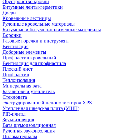
Обустройство кровли
Битумные ленты-герметики
Двери
Кровельные лестницы
Рулонные кровельные материалы
Битумные и битумно-полимерные материалы
Воронки
Газовые горелки и инструмент
Вентиляция
Доборные элементы
Профнастил кровельный
Вентиляция для профнастила
Плоский лист
Профнастил
Теплоизоляция
Минеральная вата
Базальтовый утеплитель
Стекловата
Экструдированный пенополистирол XPS
Утепленная шведская плита (УШП)
PIR-плиты
Звукоизоляция
Вата шумоизоляционная
Рулонная звукоизоляция
Пиломатериалы