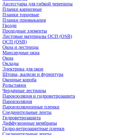
Аксессуары для гибкой черепицы
Планки карнизные
Планки торцевые
Планки примыкания
Гвозди
Проходные элементы
Листовые материалы ОСП (OSB)
ОСП (OSB)
Окна и лестницы
Мансардные окна
Окна
Оклады
Электрика для окон
Шторы, жалюзи и фурнитура
Оконные короба
Рольставни
Чердачные лестницы
Пароизоляция и гидроветрозащита
Пароизоляция
Пароизоляционные пленки
Соединительные ленты
Гидроветрозащита
Диффузионные мембраны
Гидро-ветрозащитные пленки
Соединительные ленты