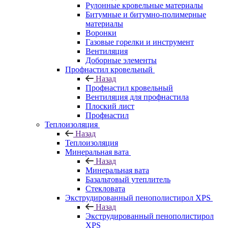
Рулонные кровельные материалы
Битумные и битумно-полимерные
материалы
Воронки
Газовые горелки и инструмент
Вентиляция
Доборные элементы
Профнастил кровельный
Назад
Профнастил кровельный
Вентиляция для профнастила
Плоский лист
Профнастил
Теплоизоляция
Назад
Теплоизоляция
Минеральная вата
Назад
Минеральная вата
Базальтовый утеплитель
Стекловата
Экструдированный пенополистирол XPS
Назад
Экструдированный пенополистирол
XPS