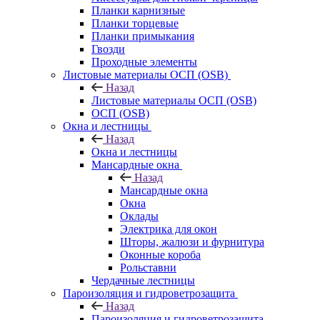
Планки карнизные
Планки торцевые
Планки примыкания
Гвозди
Проходные элементы
Листовые материалы ОСП (OSB)
Назад
Листовые материалы ОСП (OSB)
ОСП (OSB)
Окна и лестницы
Назад
Окна и лестницы
Мансардные окна
Назад
Мансардные окна
Окна
Оклады
Электрика для окон
Шторы, жалюзи и фурнитура
Оконные короба
Рольставни
Чердачные лестницы
Пароизоляция и гидроветрозащита
Назад
Пароизоляция и гидроветрозащита