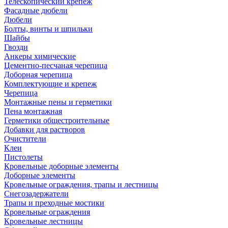
Телескопический крепеж
Фасадные дюбели
Дюбели
Болты, винты и шпильки
Шайбы
Гвозди
Анкеры химические
Цементно-песчаная черепица
Доборная черепица
Комплектующие и крепеж
Черепица
Монтажные пены и герметики
Пена монтажная
Герметики общестроительные
Добавки для растворов
Очистители
Клеи
Пистолеты
Кровельные доборные элементы
Доборные элементы
Кровельные ограждения, трапы и лестницы
Снегозадержатели
Трапы и преходные мостики
Кровельные ограждения
Кровельные лестницы