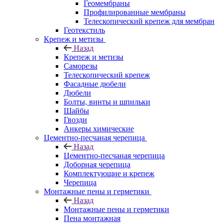
Геомембраны
Профилированные мембраны
Телескопический крепеж для мембран
Геотекстиль
Крепеж и метизы
Назад
Крепеж и метизы
Саморезы
Телескопический крепеж
Фасадные дюбели
Дюбели
Болты, винты и шпильки
Шайбы
Гвозди
Анкеры химические
Цементно-песчаная черепица
Назад
Цементно-песчаная черепица
Доборная черепица
Комплектующие и крепеж
Черепица
Монтажные пены и герметики
Назад
Монтажные пены и герметики
Пена монтажная