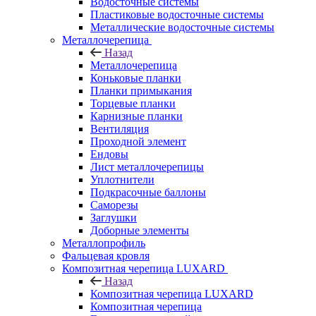
Водосточные системы
Пластиковые водосточные системы
Металлические водосточные системы
Металлочерепица
Назад
Металлочерепица
Коньковые планки
Планки примыкания
Торцевые планки
Карнизные планки
Вентиляция
Проходной элемент
Ендовы
Лист металлочерепицы
Уплотнители
Подкрасочные баллоны
Саморезы
Заглушки
Доборные элементы
Металлопрофиль
Фальцевая кровля
Композитная черепица LUXARD
Назад
Композитная черепица LUXARD
Композитная черепица