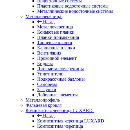
Водосточные системы
Пластиковые водосточные системы
Металлические водосточные системы
Металлочерепица
Назад
Металлочерепица
Коньковые планки
Планки примыкания
Торцевые планки
Карнизные планки
Вентиляция
Проходной элемент
Ендовы
Лист металлочерепицы
Уплотнители
Подкрасочные баллоны
Саморезы
Заглушки
Доборные элементы
Металлопрофиль
Фальцевая кровля
Композитная черепица LUXARD
Назад
Композитная черепица LUXARD
Композитная черепица