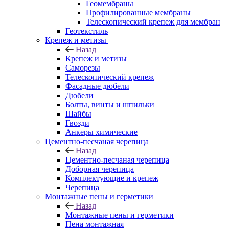
Геомембраны
Профилированные мембраны
Телескопический крепеж для мембран
Геотекстиль
Крепеж и метизы
Назад
Крепеж и метизы
Саморезы
Телескопический крепеж
Фасадные дюбели
Дюбели
Болты, винты и шпильки
Шайбы
Гвозди
Анкеры химические
Цементно-песчаная черепица
Назад
Цементно-песчаная черепица
Доборная черепица
Комплектующие и крепеж
Черепица
Монтажные пены и герметики
Назад
Монтажные пены и герметики
Пена монтажная