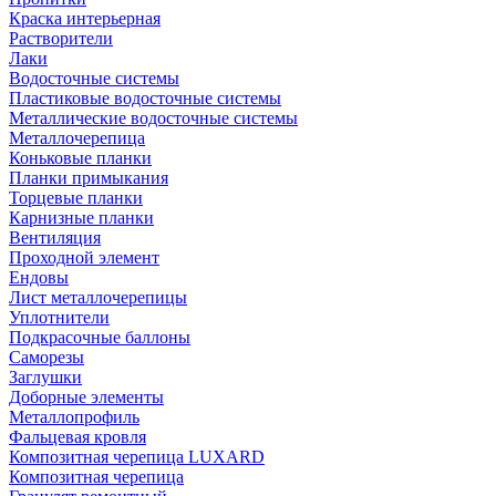
Краска интерьерная
Растворители
Лаки
Водосточные системы
Пластиковые водосточные системы
Металлические водосточные системы
Металлочерепица
Коньковые планки
Планки примыкания
Торцевые планки
Карнизные планки
Вентиляция
Проходной элемент
Ендовы
Лист металлочерепицы
Уплотнители
Подкрасочные баллоны
Саморезы
Заглушки
Доборные элементы
Металлопрофиль
Фальцевая кровля
Композитная черепица LUXARD
Композитная черепица