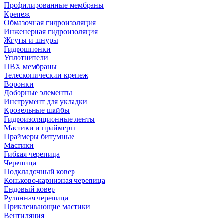
Профилированные мембраны
Крепеж
Обмазочная гидроизоляция
Инженерная гидроизоляция
Жгуты и шнуры
Гидрошпонки
Уплотнители
ПВХ мембраны
Телескопический крепеж
Воронки
Доборные элементы
Инструмент для укладки
Кровельные шайбы
Гидроизоляционные ленты
Мастики и праймеры
Праймеры битумные
Мастики
Гибкая черепица
Черепица
Подкладочный ковер
Коньково-карнизная черепица
Ендовый ковер
Рулонная черепица
Приклеивающие мастики
Вентиляция