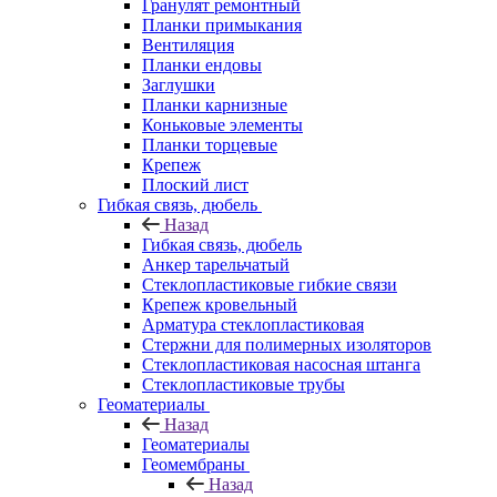
Гранулят ремонтный
Планки примыкания
Вентиляция
Планки ендовы
Заглушки
Планки карнизные
Коньковые элементы
Планки торцевые
Крепеж
Плоский лист
Гибкая связь, дюбель
Назад
Гибкая связь, дюбель
Анкер тарельчатый
Стеклопластиковые гибкие связи
Крепеж кровельный
Арматура стеклопластиковая
Стержни для полимерных изоляторов
Стеклопластиковая насосная штанга
Стеклопластиковые трубы
Геоматериалы
Назад
Геоматериалы
Геомембраны
Назад