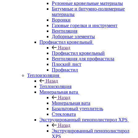
Рулонные кровельные материалы
Битумные и битумно-полимерные
материалы
Воронки
Газовые горелки и инструмент
Вентиляция
Доборные элементы
Профнастил кровельный
Назад
Профнастил кровельный
Вентиляция для профнастила
Плоский лист
Профнастил
Теплоизоляция
Назад
Теплоизоляция
Минеральная вата
Назад
Минеральная вата
Базальтовый утеплитель
Стекловата
Экструдированный пенополистирол XPS
Назад
Экструдированный пенополистирол
XPS