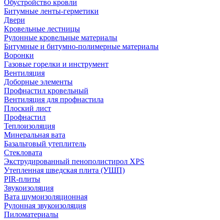
Обустройство кровли
Битумные ленты-герметики
Двери
Кровельные лестницы
Рулонные кровельные материалы
Битумные и битумно-полимерные материалы
Воронки
Газовые горелки и инструмент
Вентиляция
Доборные элементы
Профнастил кровельный
Вентиляция для профнастила
Плоский лист
Профнастил
Теплоизоляция
Минеральная вата
Базальтовый утеплитель
Стекловата
Экструдированный пенополистирол XPS
Утепленная шведская плита (УШП)
PIR-плиты
Звукоизоляция
Вата шумоизоляционная
Рулонная звукоизоляция
Пиломатериалы