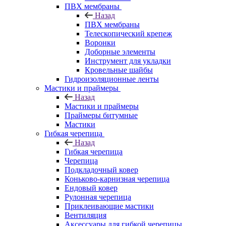
ПВХ мембраны
Назад
ПВХ мембраны
Телескопический крепеж
Воронки
Доборные элементы
Инструмент для укладки
Кровельные шайбы
Гидроизоляционные ленты
Мастики и праймеры
Назад
Мастики и праймеры
Праймеры битумные
Мастики
Гибкая черепица
Назад
Гибкая черепица
Черепица
Подкладочный ковер
Коньково-карнизная черепица
Ендовый ковер
Рулонная черепица
Приклеивающие мастики
Вентиляция
Аксессуары для гибкой черепицы