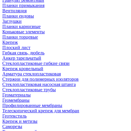
Гранулят ремонтный
Планки примыкания
Вентиляция
Планки ендовы
Заглушки
Планки карнизные
Коньковые элементы
Планки торцевые
Крепеж
Плоский лист
Гибкая связь, дюбель
Анкер тарельчатый
Стеклопластиковые гибкие связи
Крепеж кровельный
Арматура стеклопластиковая
Стержни для полимерных изоляторов
Стеклопластиковая насосная штанга
Стеклопластиковые трубы
Геоматериалы
Геомембраны
Профилированные мембраны
Телескопический крепеж для мембран
Геотекстиль
Крепеж и метизы
Саморезы