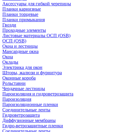
Аксессуары для гибкой черепицы
Планки карнизные
Планки торцевые
Планки примыкания
Гвозди
Проходные элементы
Листовые материалы ОСП (OSB)
ОСП (OSB)
Окна и лестницы
Мансардные окна
Окна
Оклады
Электрика для окон
Шторы, жалюзи и фурнитура
Оконные короба
Рольставни
Чердачные лестницы
Пароизоляция и гидроветрозащита
Пароизоляция
Пароизоляционные пленки
Соединительные ленты
Гидроветрозащита
Диффузионные мембраны
Гидро-ветрозащитные пленки
Соединительные ленты