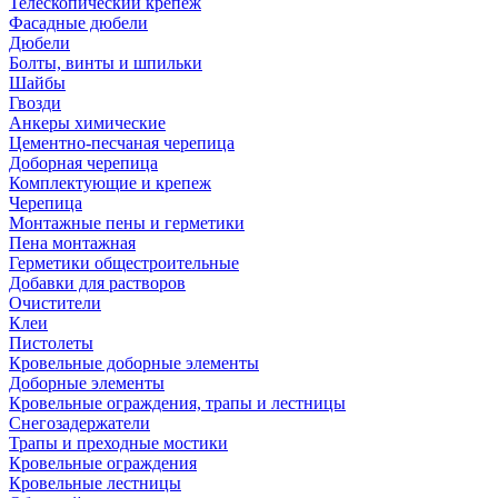
Телескопический крепеж
Фасадные дюбели
Дюбели
Болты, винты и шпильки
Шайбы
Гвозди
Анкеры химические
Цементно-песчаная черепица
Доборная черепица
Комплектующие и крепеж
Черепица
Монтажные пены и герметики
Пена монтажная
Герметики общестроительные
Добавки для растворов
Очистители
Клеи
Пистолеты
Кровельные доборные элементы
Доборные элементы
Кровельные ограждения, трапы и лестницы
Снегозадержатели
Трапы и преходные мостики
Кровельные ограждения
Кровельные лестницы