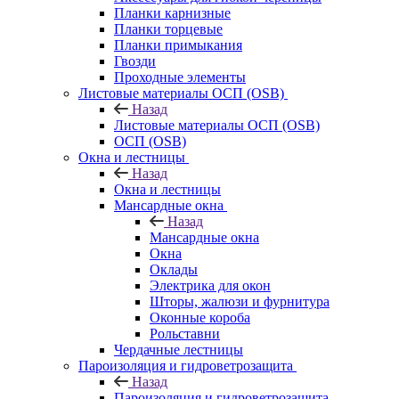
Планки карнизные
Планки торцевые
Планки примыкания
Гвозди
Проходные элементы
Листовые материалы ОСП (OSB)
Назад
Листовые материалы ОСП (OSB)
ОСП (OSB)
Окна и лестницы
Назад
Окна и лестницы
Мансардные окна
Назад
Мансардные окна
Окна
Оклады
Электрика для окон
Шторы, жалюзи и фурнитура
Оконные короба
Рольставни
Чердачные лестницы
Пароизоляция и гидроветрозащита
Назад
Пароизоляция и гидроветрозащита