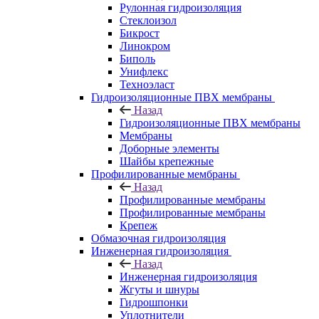
Рулонная гидроизоляция
Стеклоизол
Бикрост
Линокром
Биполь
Унифлекс
Техноэласт
Гидроизоляционные ПВХ мембраны
Назад
Гидроизоляционные ПВХ мембраны
Мембраны
Доборные элементы
Шайбы крепежные
Профилированные мембраны
Назад
Профилированные мембраны
Профилированные мембраны
Крепеж
Обмазочная гидроизоляция
Инженерная гидроизоляция
Назад
Инженерная гидроизоляция
Жгуты и шнуры
Гидрошпонки
Уплотнители