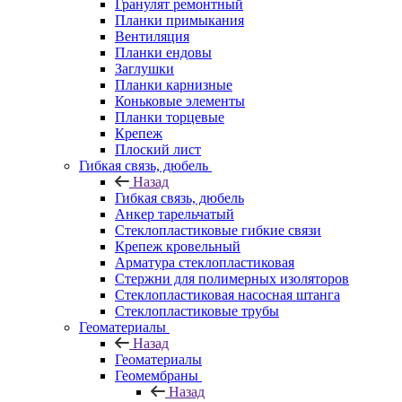
Гранулят ремонтный
Планки примыкания
Вентиляция
Планки ендовы
Заглушки
Планки карнизные
Коньковые элементы
Планки торцевые
Крепеж
Плоский лист
Гибкая связь, дюбель
Назад
Гибкая связь, дюбель
Анкер тарельчатый
Стеклопластиковые гибкие связи
Крепеж кровельный
Арматура стеклопластиковая
Стержни для полимерных изоляторов
Стеклопластиковая насосная штанга
Стеклопластиковые трубы
Геоматериалы
Назад
Геоматериалы
Геомембраны
Назад