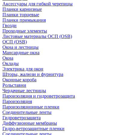
Аксессуары для гибкой черепицы
Планки карнизные
Планки торцевые
Планки примыкания
Гвозди
Проходные элементы
Листовые материалы ОСП (OSB)
ОСП (OSB)
Окна и лестницы
Мансардные окна
Окна
Оклады
Электрика для окон
Шторы, жалюзи и фурнитура
Оконные короба
Рольставни
Чердачные лестницы
Пароизоляция и гидроветрозащита
Пароизоляция
Пароизоляционные пленки
Соединительные ленты
Гидроветрозащита
Диффузионные мембраны
Гидро-ветрозащитные пленки
Соединительные ленты