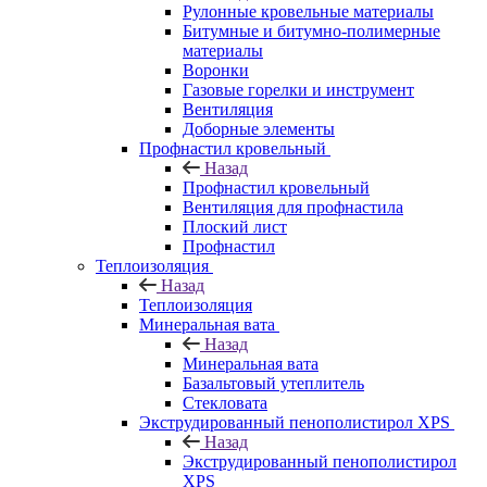
Рулонные кровельные материалы
Битумные и битумно-полимерные
материалы
Воронки
Газовые горелки и инструмент
Вентиляция
Доборные элементы
Профнастил кровельный
Назад
Профнастил кровельный
Вентиляция для профнастила
Плоский лист
Профнастил
Теплоизоляция
Назад
Теплоизоляция
Минеральная вата
Назад
Минеральная вата
Базальтовый утеплитель
Стекловата
Экструдированный пенополистирол XPS
Назад
Экструдированный пенополистирол
XPS