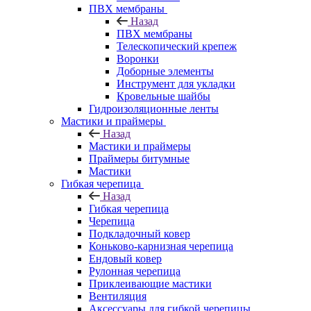
ПВХ мембраны
Назад
ПВХ мембраны
Телескопический крепеж
Воронки
Доборные элементы
Инструмент для укладки
Кровельные шайбы
Гидроизоляционные ленты
Мастики и праймеры
Назад
Мастики и праймеры
Праймеры битумные
Мастики
Гибкая черепица
Назад
Гибкая черепица
Черепица
Подкладочный ковер
Коньково-карнизная черепица
Ендовый ковер
Рулонная черепица
Приклеивающие мастики
Вентиляция
Аксессуары для гибкой черепицы