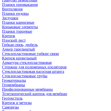
Гранулят ремонтный
Планки примыкания
Вентиляция
Планки ендовы
Заглушки
Планки карнизные
Коньковые элементы
Планки торцевые
Крепеж
Плоский лист
Гибкая связь, дюбель
Анкер тарельчатый
Стеклопластиковые гибкие связи
Крепеж кровельный
Арматура стеклопластиковая
Стержни для полимерных изоляторов
Стеклопластиковая насосная штанга
Стеклопластиковые трубы
Геоматериалы
Геомембраны
Профилированные мембраны
Телескопический крепеж для мембран
Геотекстиль
Крепеж и метизы
Саморезы