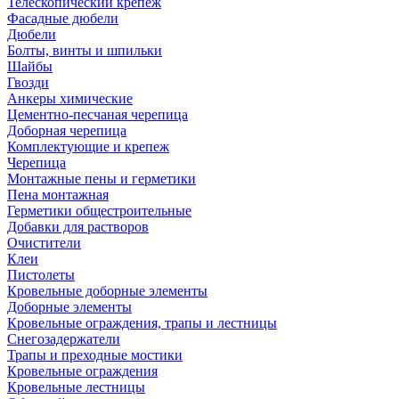
Телескопический крепеж
Фасадные дюбели
Дюбели
Болты, винты и шпильки
Шайбы
Гвозди
Анкеры химические
Цементно-песчаная черепица
Доборная черепица
Комплектующие и крепеж
Черепица
Монтажные пены и герметики
Пена монтажная
Герметики общестроительные
Добавки для растворов
Очистители
Клеи
Пистолеты
Кровельные доборные элементы
Доборные элементы
Кровельные ограждения, трапы и лестницы
Снегозадержатели
Трапы и преходные мостики
Кровельные ограждения
Кровельные лестницы