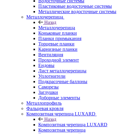
Водосточные системы
Пластиковые водосточные системы
Металлические водосточные системы
Металлочерепица
Назад
Металлочерепица
Коньковые планки
Планки примыкания
Торцевые планки
Карнизные планки
Вентиляция
Проходной элемент
Ендовы
Лист металлочерепицы
Уплотнители
Подкрасочные баллоны
Саморезы
Заглушки
Доборные элементы
Металлопрофиль
Фальцевая кровля
Композитная черепица LUXARD
Назад
Композитная черепица LUXARD
Композитная черепица