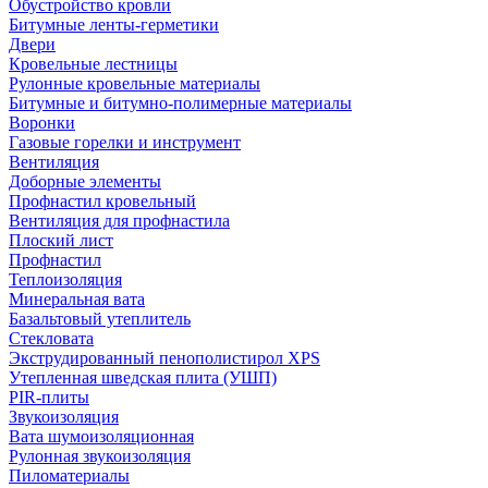
Обустройство кровли
Битумные ленты-герметики
Двери
Кровельные лестницы
Рулонные кровельные материалы
Битумные и битумно-полимерные материалы
Воронки
Газовые горелки и инструмент
Вентиляция
Доборные элементы
Профнастил кровельный
Вентиляция для профнастила
Плоский лист
Профнастил
Теплоизоляция
Минеральная вата
Базальтовый утеплитель
Стекловата
Экструдированный пенополистирол XPS
Утепленная шведская плита (УШП)
PIR-плиты
Звукоизоляция
Вата шумоизоляционная
Рулонная звукоизоляция
Пиломатериалы