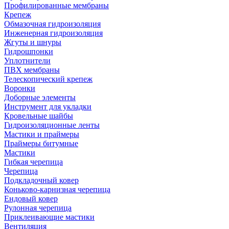
Профилированные мембраны
Крепеж
Обмазочная гидроизоляция
Инженерная гидроизоляция
Жгуты и шнуры
Гидрошпонки
Уплотнители
ПВХ мембраны
Телескопический крепеж
Воронки
Доборные элементы
Инструмент для укладки
Кровельные шайбы
Гидроизоляционные ленты
Мастики и праймеры
Праймеры битумные
Мастики
Гибкая черепица
Черепица
Подкладочный ковер
Коньково-карнизная черепица
Ендовый ковер
Рулонная черепица
Приклеивающие мастики
Вентиляция