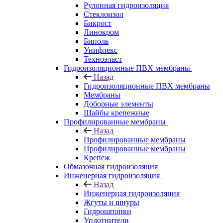
Рулонная гидроизоляция
Стеклоизол
Бикрост
Линокром
Биполь
Унифлекс
Техноэласт
Гидроизоляционные ПВХ мембраны
Назад
Гидроизоляционные ПВХ мембраны
Мембраны
Доборные элементы
Шайбы крепежные
Профилированные мембраны
Назад
Профилированные мембраны
Профилированные мембраны
Крепеж
Обмазочная гидроизоляция
Инженерная гидроизоляция
Назад
Инженерная гидроизоляция
Жгуты и шнуры
Гидрошпонки
Уплотнители