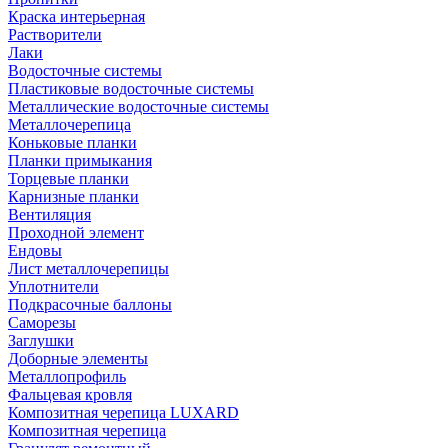
Краска интерьерная
Растворители
Лаки
Водосточные системы
Пластиковые водосточные системы
Металлические водосточные системы
Металлочерепица
Коньковые планки
Планки примыкания
Торцевые планки
Карнизные планки
Вентиляция
Проходной элемент
Ендовы
Лист металлочерепицы
Уплотнители
Подкрасочные баллоны
Саморезы
Заглушки
Доборные элементы
Металлопрофиль
Фальцевая кровля
Композитная черепица LUXARD
Композитная черепица