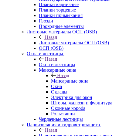
Планки карнизные
Планки торцевые
Планки примыкания
Гвозди
Проходные элементы
Листовые материалы ОСП (OSB)
Назад
Листовые материалы ОСП (OSB)
ОСП (OSB)
Окна и лестницы
Назад
Окна и лестницы
Мансардные окна
Назад
Мансардные окна
Окна
Оклады
Электрика для окон
Шторы, жалюзи и фурнитура
Оконные короба
Рольставни
Чердачные лестницы
Пароизоляция и гидроветрозащита
Назад
Пароизоляция и гидроветрозащита