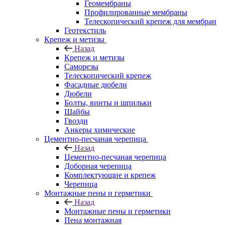
Геомембраны
Профилированные мембраны
Телескопический крепеж для мембран
Геотекстиль
Крепеж и метизы
Назад
Крепеж и метизы
Саморезы
Телескопический крепеж
Фасадные дюбели
Дюбели
Болты, винты и шпильки
Шайбы
Гвозди
Анкеры химические
Цементно-песчаная черепица
Назад
Цементно-песчаная черепица
Доборная черепица
Комплектующие и крепеж
Черепица
Монтажные пены и герметики
Назад
Монтажные пены и герметики
Пена монтажная