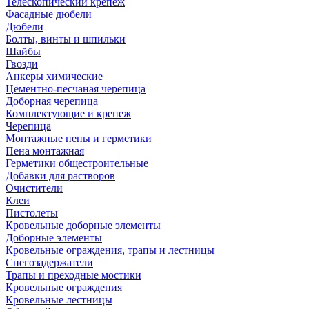
Телескопический крепеж
Фасадные дюбели
Дюбели
Болты, винты и шпильки
Шайбы
Гвозди
Анкеры химические
Цементно-песчаная черепица
Доборная черепица
Комплектующие и крепеж
Черепица
Монтажные пены и герметики
Пена монтажная
Герметики общестроительные
Добавки для растворов
Очистители
Клеи
Пистолеты
Кровельные доборные элементы
Доборные элементы
Кровельные ограждения, трапы и лестницы
Снегозадержатели
Трапы и преходные мостики
Кровельные ограждения
Кровельные лестницы