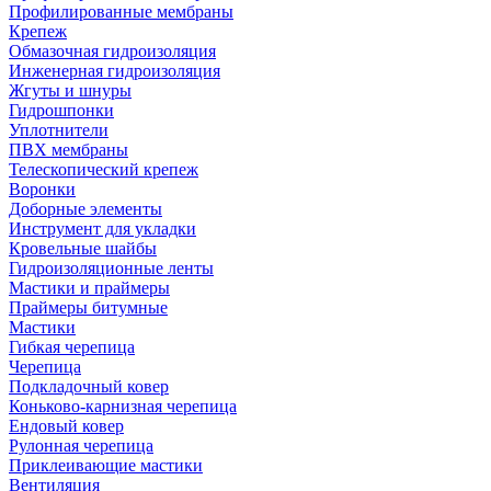
Профилированные мембраны
Крепеж
Обмазочная гидроизоляция
Инженерная гидроизоляция
Жгуты и шнуры
Гидрошпонки
Уплотнители
ПВХ мембраны
Телескопический крепеж
Воронки
Доборные элементы
Инструмент для укладки
Кровельные шайбы
Гидроизоляционные ленты
Мастики и праймеры
Праймеры битумные
Мастики
Гибкая черепица
Черепица
Подкладочный ковер
Коньково-карнизная черепица
Ендовый ковер
Рулонная черепица
Приклеивающие мастики
Вентиляция