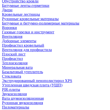
Обустройство кровли
Битумные ленты-герметики
Двери
Кровельные лестницы
Рулонные кровельные материалы
Битумные и битумно-полимерные материалы
Воронки
Газовые горелки и инструмент
Вентиляция
Доборные элементы
Профнастил кровельный
Вентиляция для профнастила
Плоский лист
Профнастил
Теплоизоляция
Минеральная вата
Базальтовый утеплитель
Стекловата
Экструдированный пенополистирол XPS
Утепленная шведская плита (УШП)
PIR-плиты
Звукоизоляция
Вата шумоизоляционная
Рулонная звукоизоляция
Пиломатериалы