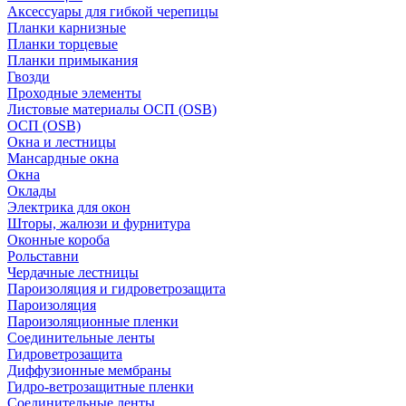
Аксессуары для гибкой черепицы
Планки карнизные
Планки торцевые
Планки примыкания
Гвозди
Проходные элементы
Листовые материалы ОСП (OSB)
ОСП (OSB)
Окна и лестницы
Мансардные окна
Окна
Оклады
Электрика для окон
Шторы, жалюзи и фурнитура
Оконные короба
Рольставни
Чердачные лестницы
Пароизоляция и гидроветрозащита
Пароизоляция
Пароизоляционные пленки
Соединительные ленты
Гидроветрозащита
Диффузионные мембраны
Гидро-ветрозащитные пленки
Соединительные ленты