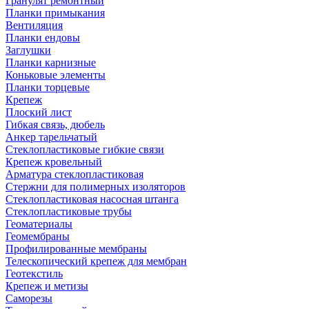
Гранулят ремонтный
Планки примыкания
Вентиляция
Планки ендовы
Заглушки
Планки карнизные
Коньковые элементы
Планки торцевые
Крепеж
Плоский лист
Гибкая связь, дюбель
Анкер тарельчатый
Стеклопластиковые гибкие связи
Крепеж кровельный
Арматура стеклопластиковая
Стержни для полимерных изоляторов
Стеклопластиковая насосная штанга
Стеклопластиковые трубы
Геоматериалы
Геомембраны
Профилированные мембраны
Телескопический крепеж для мембран
Геотекстиль
Крепеж и метизы
Саморезы