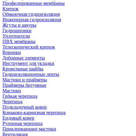
Профилированные мембраны
Крепеж
Обмазочная гидроизоляция
Инженерная гидроизоляция
Жгуты и шнуры
Гидрошпонки
Уплотнители
ПВХ мембраны
Телескопический крепеж
Воронки
Доборные элементы
Инструмент для укладки
Кровельные шайбы
Гидроизоляционные ленты
Мастики и праймеры
Праймеры битумные
Мастики
Гибкая черепица
Черепица
Подкладочный ковер
Коньково-карнизная черепица
Ендовый ковер
Рулонная черепица
Приклеивающие мастики
Вентиляция