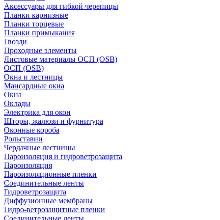
Аксессуары для гибкой черепицы
Планки карнизные
Планки торцевые
Планки примыкания
Гвозди
Проходные элементы
Листовые материалы ОСП (OSB)
ОСП (OSB)
Окна и лестницы
Мансардные окна
Окна
Оклады
Электрика для окон
Шторы, жалюзи и фурнитура
Оконные короба
Рольставни
Чердачные лестницы
Пароизоляция и гидроветрозащита
Пароизоляция
Пароизоляционные пленки
Соединительные ленты
Гидроветрозащита
Диффузионные мембраны
Гидро-ветрозащитные пленки
Соединительные ленты