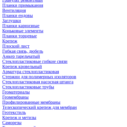
Гранулят ремонтный
Планки примыкания
Вентиляция
Планки ендовы
Заглушки
Планки карнизные
Коньковые элементы
Планки торцевые
Крепеж
Плоский лист
Гибкая связь, дюбель
Анкер тарельчатый
Стеклопластиковые гибкие связи
Крепеж кровельный
Арматура стеклопластиковая
Стержни для полимерных изоляторов
Стеклопластиковая насосная штанга
Стеклопластиковые трубы
Геоматериалы
Геомембраны
Профилированные мембраны
Телескопический крепеж для мембран
Геотекстиль
Крепеж и метизы
Саморезы