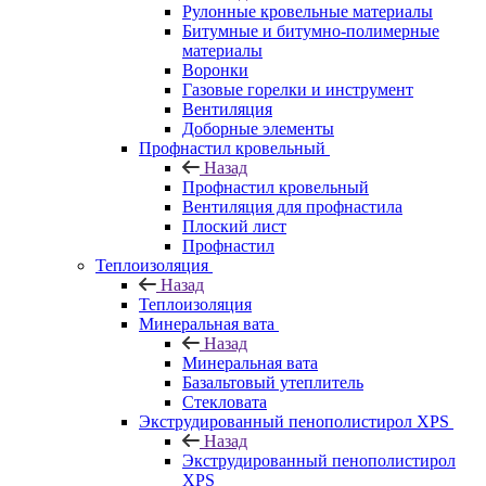
Рулонные кровельные материалы
Битумные и битумно-полимерные
материалы
Воронки
Газовые горелки и инструмент
Вентиляция
Доборные элементы
Профнастил кровельный
Назад
Профнастил кровельный
Вентиляция для профнастила
Плоский лист
Профнастил
Теплоизоляция
Назад
Теплоизоляция
Минеральная вата
Назад
Минеральная вата
Базальтовый утеплитель
Стекловата
Экструдированный пенополистирол XPS
Назад
Экструдированный пенополистирол
XPS