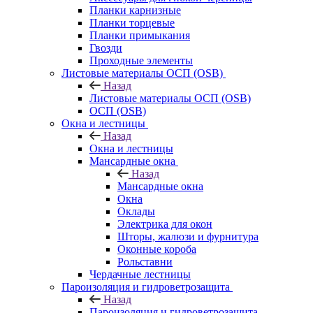
Планки карнизные
Планки торцевые
Планки примыкания
Гвозди
Проходные элементы
Листовые материалы ОСП (OSB)
Назад
Листовые материалы ОСП (OSB)
ОСП (OSB)
Окна и лестницы
Назад
Окна и лестницы
Мансардные окна
Назад
Мансардные окна
Окна
Оклады
Электрика для окон
Шторы, жалюзи и фурнитура
Оконные короба
Рольставни
Чердачные лестницы
Пароизоляция и гидроветрозащита
Назад
Пароизоляция и гидроветрозащита