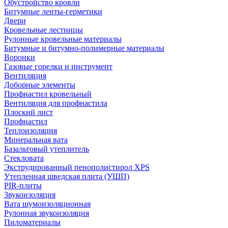
Обустройство кровли
Битумные ленты-герметики
Двери
Кровельные лестницы
Рулонные кровельные материалы
Битумные и битумно-полимерные материалы
Воронки
Газовые горелки и инструмент
Вентиляция
Доборные элементы
Профнастил кровельный
Вентиляция для профнастила
Плоский лист
Профнастил
Теплоизоляция
Минеральная вата
Базальтовый утеплитель
Стекловата
Экструдированный пенополистирол XPS
Утепленная шведская плита (УШП)
PIR-плиты
Звукоизоляция
Вата шумоизоляционная
Рулонная звукоизоляция
Пиломатериалы