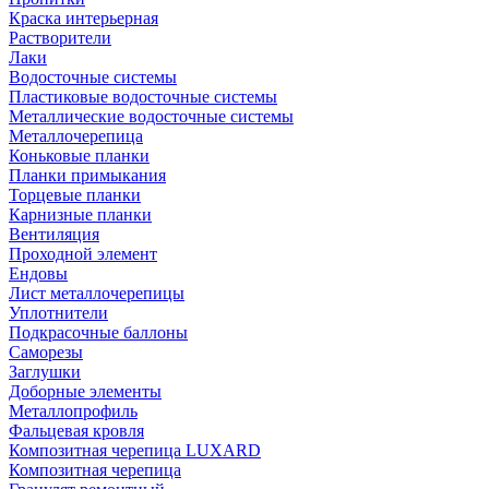
Краска интерьерная
Растворители
Лаки
Водосточные системы
Пластиковые водосточные системы
Металлические водосточные системы
Металлочерепица
Коньковые планки
Планки примыкания
Торцевые планки
Карнизные планки
Вентиляция
Проходной элемент
Ендовы
Лист металлочерепицы
Уплотнители
Подкрасочные баллоны
Саморезы
Заглушки
Доборные элементы
Металлопрофиль
Фальцевая кровля
Композитная черепица LUXARD
Композитная черепица