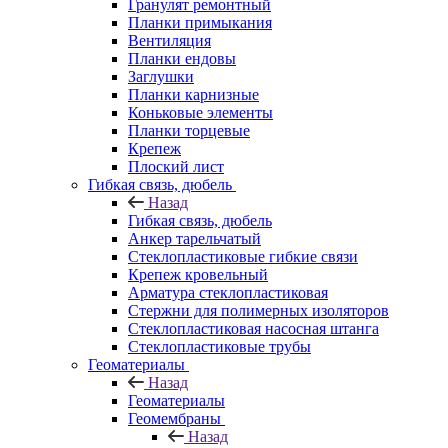
Гранулят ремонтный
Планки примыкания
Вентиляция
Планки ендовы
Заглушки
Планки карнизные
Коньковые элементы
Планки торцевые
Крепеж
Плоский лист
Гибкая связь, дюбель
Назад
Гибкая связь, дюбель
Анкер тарельчатый
Стеклопластиковые гибкие связи
Крепеж кровельный
Арматура стеклопластиковая
Стержни для полимерных изоляторов
Стеклопластиковая насосная штанга
Стеклопластиковые трубы
Геоматериалы
Назад
Геоматериалы
Геомембраны
Назад