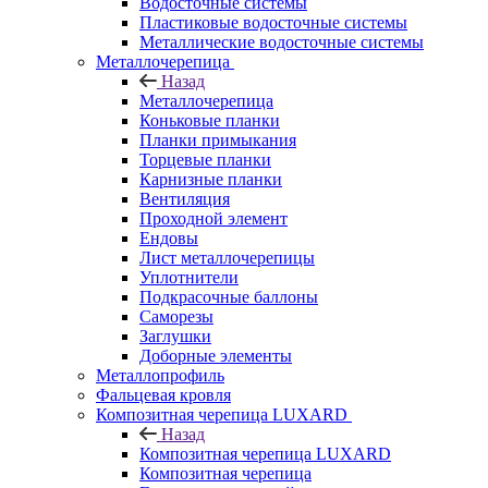
Водосточные системы
Пластиковые водосточные системы
Металлические водосточные системы
Металлочерепица
Назад
Металлочерепица
Коньковые планки
Планки примыкания
Торцевые планки
Карнизные планки
Вентиляция
Проходной элемент
Ендовы
Лист металлочерепицы
Уплотнители
Подкрасочные баллоны
Саморезы
Заглушки
Доборные элементы
Металлопрофиль
Фальцевая кровля
Композитная черепица LUXARD
Назад
Композитная черепица LUXARD
Композитная черепица