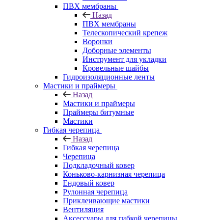
ПВХ мембраны
Назад
ПВХ мембраны
Телескопический крепеж
Воронки
Доборные элементы
Инструмент для укладки
Кровельные шайбы
Гидроизоляционные ленты
Мастики и праймеры
Назад
Мастики и праймеры
Праймеры битумные
Мастики
Гибкая черепица
Назад
Гибкая черепица
Черепица
Подкладочный ковер
Коньково-карнизная черепица
Ендовый ковер
Рулонная черепица
Приклеивающие мастики
Вентиляция
Аксессуары для гибкой черепицы