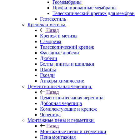
Геомембраны
Профилированные мембраны
Телескопический крепеж для мембран
Геотекстиль
Крепеж и метизы
Назад
Крепеж и метизы
Саморезы
Телескопический крепеж
Фасадные дюбели
Дюбели
Болты, винты и шпильки
Шайбы
Гвозди
Анкеры химические
Цементно-песчаная черепица
Назад
Цементно-песчаная черепица
Доборная черепица
Комплектующие и крепеж
Черепица
Монтажные пены и герметики
Назад
Монтажные пены и герметики
Пена монтажная