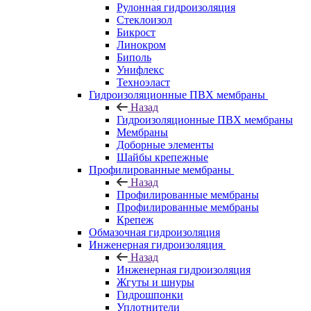
Рулонная гидроизоляция
Стеклоизол
Бикрост
Линокром
Биполь
Унифлекс
Техноэласт
Гидроизоляционные ПВХ мембраны
Назад
Гидроизоляционные ПВХ мембраны
Мембраны
Доборные элементы
Шайбы крепежные
Профилированные мембраны
Назад
Профилированные мембраны
Профилированные мембраны
Крепеж
Обмазочная гидроизоляция
Инженерная гидроизоляция
Назад
Инженерная гидроизоляция
Жгуты и шнуры
Гидрошпонки
Уплотнители