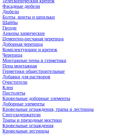
Телескопический крепеж
Фасадные дюбели
Дюбели
Болты, винты и шпильки
Шайбы
Гвозди
Анкеры химические
Цементно-песчаная черепица
Доборная черепица
Комплектующие и крепеж
Черепица
Монтажные пены и герметики
Пена монтажная
Герметики общестроительные
Добавки для растворов
Очистители
Клеи
Пистолеты
Кровельные доборные элементы
Доборные элементы
Кровельные ограждения, трапы и лестницы
Снегозадержатели
Трапы и преходные мостики
Кровельные ограждения
Кровельные лестницы