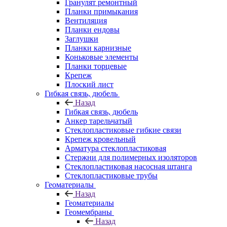
Гранулят ремонтный
Планки примыкания
Вентиляция
Планки ендовы
Заглушки
Планки карнизные
Коньковые элементы
Планки торцевые
Крепеж
Плоский лист
Гибкая связь, дюбель
Назад
Гибкая связь, дюбель
Анкер тарельчатый
Стеклопластиковые гибкие связи
Крепеж кровельный
Арматура стеклопластиковая
Стержни для полимерных изоляторов
Стеклопластиковая насосная штанга
Стеклопластиковые трубы
Геоматериалы
Назад
Геоматериалы
Геомембраны
Назад