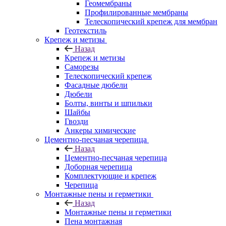
Геомембраны
Профилированные мембраны
Телескопический крепеж для мембран
Геотекстиль
Крепеж и метизы
Назад
Крепеж и метизы
Саморезы
Телескопический крепеж
Фасадные дюбели
Дюбели
Болты, винты и шпильки
Шайбы
Гвозди
Анкеры химические
Цементно-песчаная черепица
Назад
Цементно-песчаная черепица
Доборная черепица
Комплектующие и крепеж
Черепица
Монтажные пены и герметики
Назад
Монтажные пены и герметики
Пена монтажная