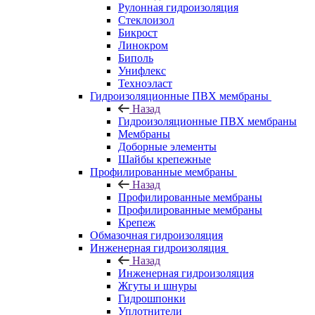
Рулонная гидроизоляция
Стеклоизол
Бикрост
Линокром
Биполь
Унифлекс
Техноэласт
Гидроизоляционные ПВХ мембраны
Назад
Гидроизоляционные ПВХ мембраны
Мембраны
Доборные элементы
Шайбы крепежные
Профилированные мембраны
Назад
Профилированные мембраны
Профилированные мембраны
Крепеж
Обмазочная гидроизоляция
Инженерная гидроизоляция
Назад
Инженерная гидроизоляция
Жгуты и шнуры
Гидрошпонки
Уплотнители