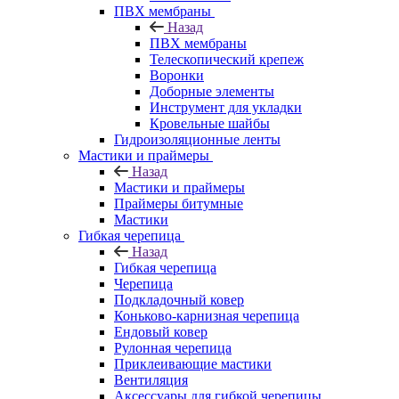
ПВХ мембраны
Назад
ПВХ мембраны
Телескопический крепеж
Воронки
Доборные элементы
Инструмент для укладки
Кровельные шайбы
Гидроизоляционные ленты
Мастики и праймеры
Назад
Мастики и праймеры
Праймеры битумные
Мастики
Гибкая черепица
Назад
Гибкая черепица
Черепица
Подкладочный ковер
Коньково-карнизная черепица
Ендовый ковер
Рулонная черепица
Приклеивающие мастики
Вентиляция
Аксессуары для гибкой черепицы