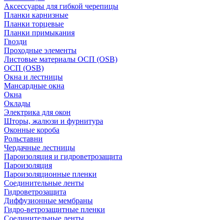
Аксессуары для гибкой черепицы
Планки карнизные
Планки торцевые
Планки примыкания
Гвозди
Проходные элементы
Листовые материалы ОСП (OSB)
ОСП (OSB)
Окна и лестницы
Мансардные окна
Окна
Оклады
Электрика для окон
Шторы, жалюзи и фурнитура
Оконные короба
Рольставни
Чердачные лестницы
Пароизоляция и гидроветрозащита
Пароизоляция
Пароизоляционные пленки
Соединительные ленты
Гидроветрозащита
Диффузионные мембраны
Гидро-ветрозащитные пленки
Соединительные ленты