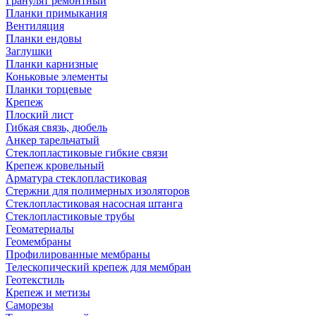
Гранулят ремонтный
Планки примыкания
Вентиляция
Планки ендовы
Заглушки
Планки карнизные
Коньковые элементы
Планки торцевые
Крепеж
Плоский лист
Гибкая связь, дюбель
Анкер тарельчатый
Стеклопластиковые гибкие связи
Крепеж кровельный
Арматура стеклопластиковая
Стержни для полимерных изоляторов
Стеклопластиковая насосная штанга
Стеклопластиковые трубы
Геоматериалы
Геомембраны
Профилированные мембраны
Телескопический крепеж для мембран
Геотекстиль
Крепеж и метизы
Саморезы