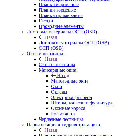
Планки карнизные
Планки торцевые
Планки примыкания
Гвозди
Проходные элементы
Листовые материалы ОСП (OSB)
Назад
Листовые материалы ОСП (OSB)
ОСП (OSB)
Окна и лестницы
Назад
Окна и лестницы
Мансардные окна
Назад
Мансардные окна
Окна
Оклады
Электрика для окон
Шторы, жалюзи и фурнитура
Оконные короба
Рольставни
Чердачные лестницы
Пароизоляция и гидроветрозащита
Назад
Пароизоляция и гидроветрозащита