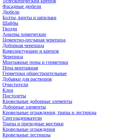
Телескопический крепеж
Фасадные дюбели
Дюбели
Болты, винты и шпильки
Шайбы
Гвозди
Анкеры химические
Цементно-песчаная черепица
Доборная черепица
Комплектующие и крепеж
Черепица
Монтажные пены и герметики
Пена монтажная
Герметики общестроительные
Добавки для растворов
Очистители
Клеи
Пистолеты
Кровельные доборные элементы
Доборные элементы
Кровельные ограждения, трапы и лестницы
Снегозадержатели
Трапы и преходные мостики
Кровельные ограждения
Кровельные лестницы