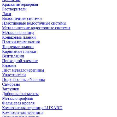
Краска интерьерная
Растворители
Лаки
Водосточные системы
Пластиковые водосточные системы
Металлические водосточные системы
Металлочерепица
Коньковые планки
Планки примыкания
Торцевые планки
Карнизные планки
Вентиляция
Проходной элемент
Ендовы
Лист металлочерепицы
Уплотнители
Подкрасочные баллоны
Саморезы
Заглушки
Доборные элементы
Металлопрофиль
Фальцевая кровля
Композитная черепица LUXARD
Композитная черепица