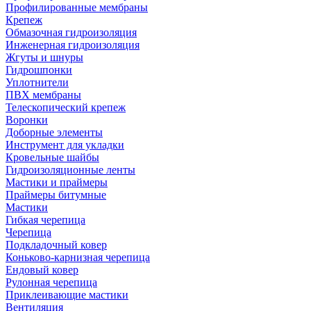
Профилированные мембраны
Крепеж
Обмазочная гидроизоляция
Инженерная гидроизоляция
Жгуты и шнуры
Гидрошпонки
Уплотнители
ПВХ мембраны
Телескопический крепеж
Воронки
Доборные элементы
Инструмент для укладки
Кровельные шайбы
Гидроизоляционные ленты
Мастики и праймеры
Праймеры битумные
Мастики
Гибкая черепица
Черепица
Подкладочный ковер
Коньково-карнизная черепица
Ендовый ковер
Рулонная черепица
Приклеивающие мастики
Вентиляция