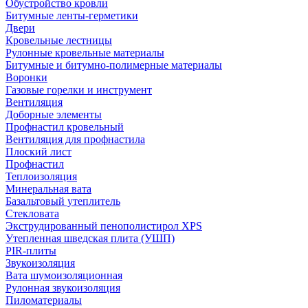
Обустройство кровли
Битумные ленты-герметики
Двери
Кровельные лестницы
Рулонные кровельные материалы
Битумные и битумно-полимерные материалы
Воронки
Газовые горелки и инструмент
Вентиляция
Доборные элементы
Профнастил кровельный
Вентиляция для профнастила
Плоский лист
Профнастил
Теплоизоляция
Минеральная вата
Базальтовый утеплитель
Стекловата
Экструдированный пенополистирол XPS
Утепленная шведская плита (УШП)
PIR-плиты
Звукоизоляция
Вата шумоизоляционная
Рулонная звукоизоляция
Пиломатериалы