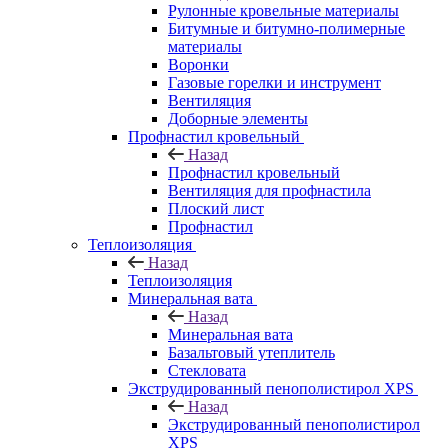
Рулонные кровельные материалы
Битумные и битумно-полимерные
материалы
Воронки
Газовые горелки и инструмент
Вентиляция
Доборные элементы
Профнастил кровельный
Назад
Профнастил кровельный
Вентиляция для профнастила
Плоский лист
Профнастил
Теплоизоляция
Назад
Теплоизоляция
Минеральная вата
Назад
Минеральная вата
Базальтовый утеплитель
Стекловата
Экструдированный пенополистирол XPS
Назад
Экструдированный пенополистирол
XPS