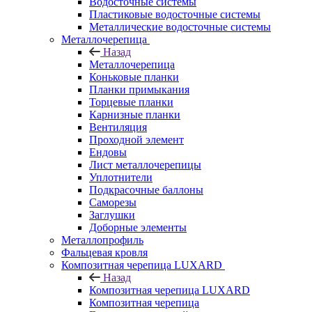
Водосточные системы
Пластиковые водосточные системы
Металлические водосточные системы
Металлочерепица
Назад
Металлочерепица
Коньковые планки
Планки примыкания
Торцевые планки
Карнизные планки
Вентиляция
Проходной элемент
Ендовы
Лист металлочерепицы
Уплотнители
Подкрасочные баллоны
Саморезы
Заглушки
Доборные элементы
Металлопрофиль
Фальцевая кровля
Композитная черепица LUXARD
Назад
Композитная черепица LUXARD
Композитная черепица