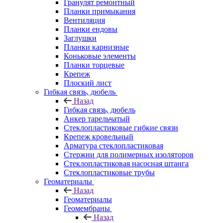
Гранулят ремонтный
Планки примыкания
Вентиляция
Планки ендовы
Заглушки
Планки карнизные
Коньковые элементы
Планки торцевые
Крепеж
Плоский лист
Гибкая связь, дюбель
Назад
Гибкая связь, дюбель
Анкер тарельчатый
Стеклопластиковые гибкие связи
Крепеж кровельный
Арматура стеклопластиковая
Стержни для полимерных изоляторов
Стеклопластиковая насосная штанга
Стеклопластиковые трубы
Геоматериалы
Назад
Геоматериалы
Геомембраны
Назад