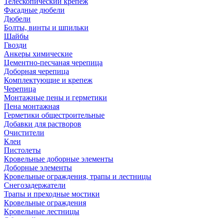
Телескопический крепеж
Фасадные дюбели
Дюбели
Болты, винты и шпильки
Шайбы
Гвозди
Анкеры химические
Цементно-песчаная черепица
Доборная черепица
Комплектующие и крепеж
Черепица
Монтажные пены и герметики
Пена монтажная
Герметики общестроительные
Добавки для растворов
Очистители
Клеи
Пистолеты
Кровельные доборные элементы
Доборные элементы
Кровельные ограждения, трапы и лестницы
Снегозадержатели
Трапы и преходные мостики
Кровельные ограждения
Кровельные лестницы