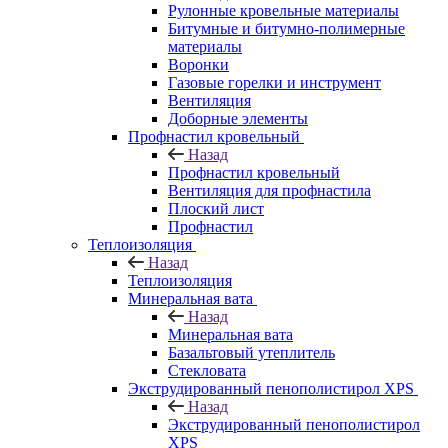
Рулонные кровельные материалы
Битумные и битумно-полимерные
материалы
Воронки
Газовые горелки и инструмент
Вентиляция
Доборные элементы
Профнастил кровельный
Назад
Профнастил кровельный
Вентиляция для профнастила
Плоский лист
Профнастил
Теплоизоляция
Назад
Теплоизоляция
Минеральная вата
Назад
Минеральная вата
Базальтовый утеплитель
Стекловата
Экструдированный пенополистирол XPS
Назад
Экструдированный пенополистирол
XPS