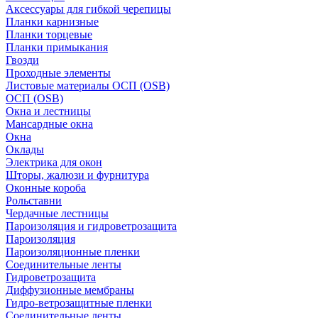
Аксессуары для гибкой черепицы
Планки карнизные
Планки торцевые
Планки примыкания
Гвозди
Проходные элементы
Листовые материалы ОСП (OSB)
ОСП (OSB)
Окна и лестницы
Мансардные окна
Окна
Оклады
Электрика для окон
Шторы, жалюзи и фурнитура
Оконные короба
Рольставни
Чердачные лестницы
Пароизоляция и гидроветрозащита
Пароизоляция
Пароизоляционные пленки
Соединительные ленты
Гидроветрозащита
Диффузионные мембраны
Гидро-ветрозащитные пленки
Соединительные ленты