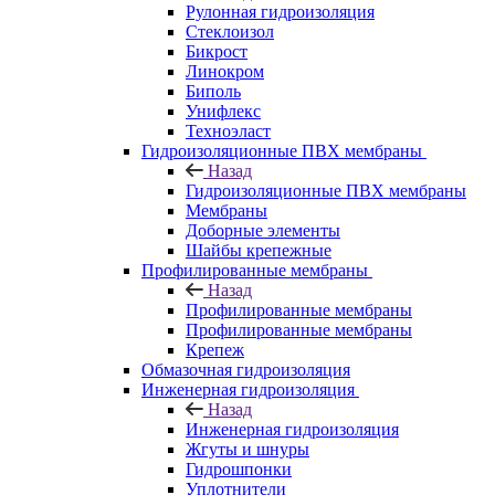
Рулонная гидроизоляция
Стеклоизол
Бикрост
Линокром
Биполь
Унифлекс
Техноэласт
Гидроизоляционные ПВХ мембраны
Назад
Гидроизоляционные ПВХ мембраны
Мембраны
Доборные элементы
Шайбы крепежные
Профилированные мембраны
Назад
Профилированные мембраны
Профилированные мембраны
Крепеж
Обмазочная гидроизоляция
Инженерная гидроизоляция
Назад
Инженерная гидроизоляция
Жгуты и шнуры
Гидрошпонки
Уплотнители