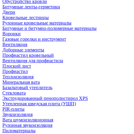
Обустройство кровли
Битумные ленты-герметики
Двери
Кровельные лестницы
Рулонные кровельные материалы
Битумные и битумно-полимерные материалы
Воронки
Газовые горелки и инструмент
Вентиляция
Доборные элементы
Профнастил кровельный
Вентиляция для профнастила
Плоский лист
Профнастил
Теплоизоляция
Минеральная вата
Базальтовый утеплитель
Стекловата
Экструдированный пенополистирол XPS
Утепленная шведская плита (УШП)
PIR-плиты
Звукоизоляция
Вата шумоизоляционная
Рулонная звукоизоляция
Пиломатериалы