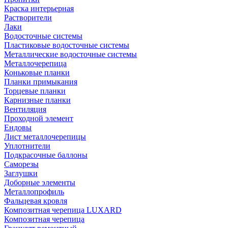
Краска интерьерная
Растворители
Лаки
Водосточные системы
Пластиковые водосточные системы
Металлические водосточные системы
Металлочерепица
Коньковые планки
Планки примыкания
Торцевые планки
Карнизные планки
Вентиляция
Проходной элемент
Ендовы
Лист металлочерепицы
Уплотнители
Подкрасочные баллоны
Саморезы
Заглушки
Доборные элементы
Металлопрофиль
Фальцевая кровля
Композитная черепица LUXARD
Композитная черепица