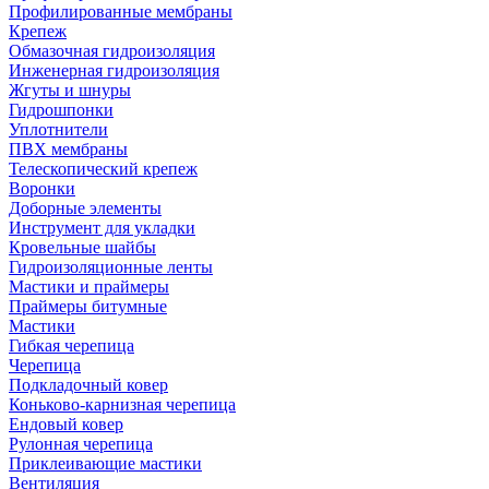
Профилированные мембраны
Крепеж
Обмазочная гидроизоляция
Инженерная гидроизоляция
Жгуты и шнуры
Гидрошпонки
Уплотнители
ПВХ мембраны
Телескопический крепеж
Воронки
Доборные элементы
Инструмент для укладки
Кровельные шайбы
Гидроизоляционные ленты
Мастики и праймеры
Праймеры битумные
Мастики
Гибкая черепица
Черепица
Подкладочный ковер
Коньково-карнизная черепица
Ендовый ковер
Рулонная черепица
Приклеивающие мастики
Вентиляция