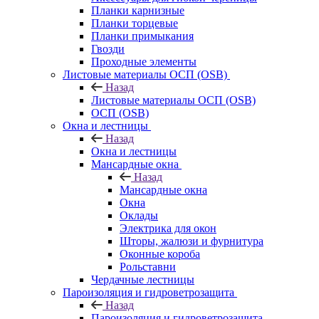
Планки карнизные
Планки торцевые
Планки примыкания
Гвозди
Проходные элементы
Листовые материалы ОСП (OSB)
Назад
Листовые материалы ОСП (OSB)
ОСП (OSB)
Окна и лестницы
Назад
Окна и лестницы
Мансардные окна
Назад
Мансардные окна
Окна
Оклады
Электрика для окон
Шторы, жалюзи и фурнитура
Оконные короба
Рольставни
Чердачные лестницы
Пароизоляция и гидроветрозащита
Назад
Пароизоляция и гидроветрозащита