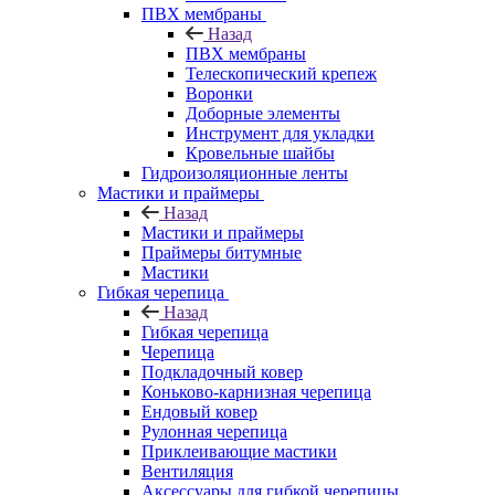
ПВХ мембраны
Назад
ПВХ мембраны
Телескопический крепеж
Воронки
Доборные элементы
Инструмент для укладки
Кровельные шайбы
Гидроизоляционные ленты
Мастики и праймеры
Назад
Мастики и праймеры
Праймеры битумные
Мастики
Гибкая черепица
Назад
Гибкая черепица
Черепица
Подкладочный ковер
Коньково-карнизная черепица
Ендовый ковер
Рулонная черепица
Приклеивающие мастики
Вентиляция
Аксессуары для гибкой черепицы