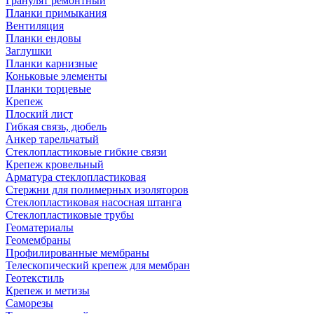
Гранулят ремонтный
Планки примыкания
Вентиляция
Планки ендовы
Заглушки
Планки карнизные
Коньковые элементы
Планки торцевые
Крепеж
Плоский лист
Гибкая связь, дюбель
Анкер тарельчатый
Стеклопластиковые гибкие связи
Крепеж кровельный
Арматура стеклопластиковая
Стержни для полимерных изоляторов
Стеклопластиковая насосная штанга
Стеклопластиковые трубы
Геоматериалы
Геомембраны
Профилированные мембраны
Телескопический крепеж для мембран
Геотекстиль
Крепеж и метизы
Саморезы