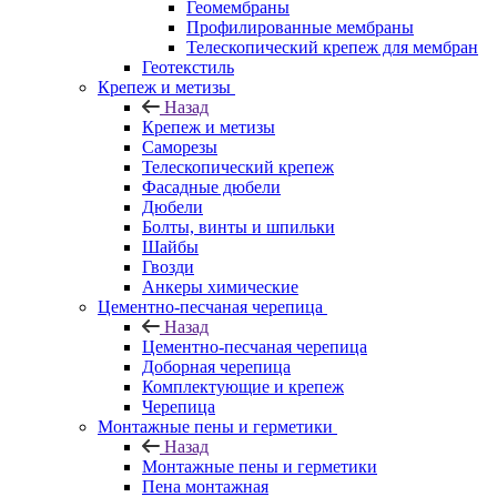
Геомембраны
Профилированные мембраны
Телескопический крепеж для мембран
Геотекстиль
Крепеж и метизы
Назад
Крепеж и метизы
Саморезы
Телескопический крепеж
Фасадные дюбели
Дюбели
Болты, винты и шпильки
Шайбы
Гвозди
Анкеры химические
Цементно-песчаная черепица
Назад
Цементно-песчаная черепица
Доборная черепица
Комплектующие и крепеж
Черепица
Монтажные пены и герметики
Назад
Монтажные пены и герметики
Пена монтажная